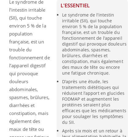
Le syndrome de
L'ESSENTIEL
l’intestin irritable
Le syndrome de l’intestin
(SII), qui touche
irritable (SII), qui touche
environ 5 % de la
environ 5 % de la population
française, est un trouble du
population
fonctionnement de l’appareil
française, est un
digestif qui provoque douleurs
trouble du
abdominales, spasmes,
brûlures, diarrhées et
fonctionnement de
constipation, mais également
l’appareil digestif
des maux de tête ou encore
une fatigue chronique.
qui provoque
douleurs
D’après une étude, les
traitements diététiques qui
abdominales,
réduisent l’apport en glucides
spasmes, brûlures,
FODMAP et augmentent les
protéines seraient plus
diarrhées et
efficaces que les médicaments
constipation, mais
pour soulager les symptômes
également des
du SII.
maux de tête ou
Après six mois et un retour à
leur alimentation habituelle, la
encore une fatigue