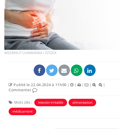
WEERAYUT CHAIWANNA / ISTOCK
Publié le 22.04.2024 à 11h00
|
|
|
|
|
Commenter
Mots clés :
intestin irritable
alimentation
médicament