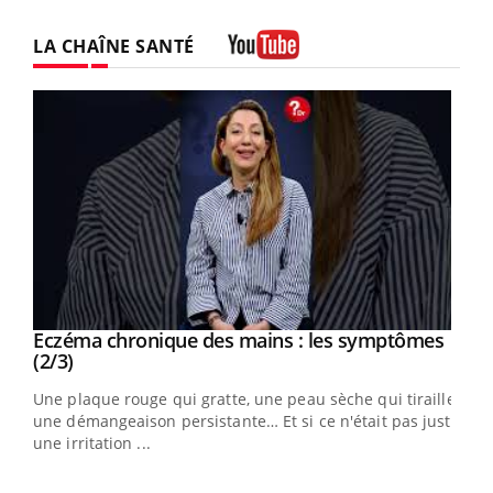
LA CHAÎNE SANTÉ
Youtube
Eczéma chronique des mains : les symptômes
Youtube
Youtube
(2/3)
ris,
Une plaque rouge qui gratte, une peau sèche qui tiraille,
une démangeaison persistante… Et si ce n'était pas juste
une irritation ...