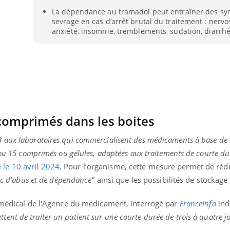
Bilan prévention : ce que
La dépendance au tramadol peut entraîner des s
les kinés pourront
sevrage en cas d’arrêt brutal du traitement : nervos
bientôt faire
anxiété, insomnie, tremblements, sudation, diarrhé
comprimés dans les boites
 aux laboratoires qui commercialisent des médicaments à base de
 ou 15 comprimés ou gélules, adaptées aux traitements de courte du
le 10 avril 2024
. Pour l’organisme, cette mesure permet de réd
onc d’abus et de dépendance"
ainsi que les possibilités de stockage 
r médical de l'Agence du médicament, interrogé par
FranceInfo
ind
ttent de traiter un patient sur une courte durée de trois à quatre j