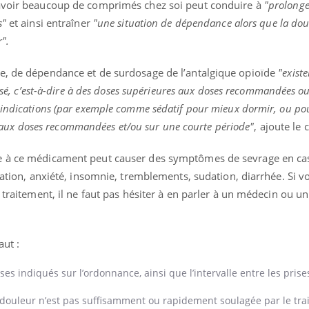
'avoir beaucoup de comprimés chez soi peut conduire à
"prolonge
s"
et ainsi entraîner
"une situation de dépendance alors que la dou
".
« jumeau numérique » pour
tube
e, de dépendance et de surdosage de l’antalgique opioïde
"existe
iliter l’accès à la médecine
Youtube
lisé, c’est-à-dire à des doses supérieures aux doses recommandées o
ventive
 indications (par exemple comme sédatif pour mieux dormir, ou po
établissement lié à un groupe
ris aux doses recommandées et/ou sur une courte période"
, ajoute l
ualiste innove en matière de bilan de
é : l'utilisation d'un « jumeau
érique » permet ...
e à ce médicament peut causer des symptômes de sevrage en cas
itation, anxiété, insomnie, tremblements, sudation, diarrhée. Si v
 traitement, il ne faut pas hésiter à en parler à un médecin ou un
aut :
es indiqués sur l’ordonnance, ainsi que l’intervalle entre les prise
 douleur n’est pas suffisamment ou rapidement soulagée par le tra