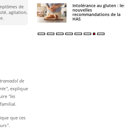
Intolérance au gluten : les
Grossesse : ces polluants
ymptômes de
nouvelles
pourraient influencer le
ité, agitation,
recommandations de la
poids des enfants
e.
HAS
 tramadol de
rée"
, explique
uire
"les
familial.
ique que ces
ours"
.