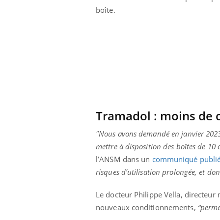
phone nuit-il à
Légionellose en Suisse :
boîte.
tissage de la
quelle est l’origine de la
contamination ?
Tramadol : moins de 
"Nous avons demandé en janvier 2023
mettre à disposition des boîtes de 10
l’ANSM dans un
communiqué publié 
risques d’utilisation prolongée, et d
Le docteur Philippe Vella, directeu
nouveaux conditionnements,
“perme