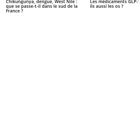
Chikungunya, dengue, West Nile :
Les médicaments GLP-
que se passe-t-il dans le sud de la
ils aussi les os ?
France ?