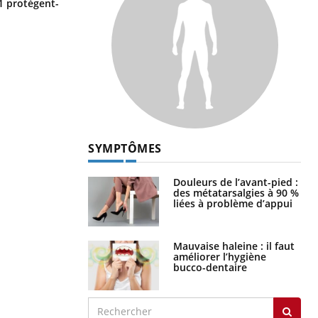
Cytomégalovirus : ce qui change
1 protègent-
dans la prise en charge des femmes
enceintes
SYMPTÔMES
Douleurs de l’avant-pied :
des métatarsalgies à 90 %
liées à problème d’appui
Mauvaise haleine : il faut
améliorer l’hygiène
bucco-dentaire