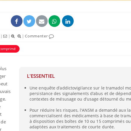
|
|
|
Commenter
comprimé
plus
L'ESSENTIEL
ger
peut
Allergies alimentaires :
Une enquête d’addictovigilance sur le tramadol mo
une nouvelle arme contre
uvais
les réactions sévères
persistance des signalements d’abus et de dépen
ge.
contextes de mésusage ou d’usage détourné du m
e
Pour réduire les risques, l'ANSM a demandé aux la
Comment gérer le
t
sommeil des enfants en
commercialisent des médicaments à base de tram
vacances ?
à disposition des boîtes de 10 ou 15 comprimés ou 
 de
adaptées aux traitements de courte durée.
r