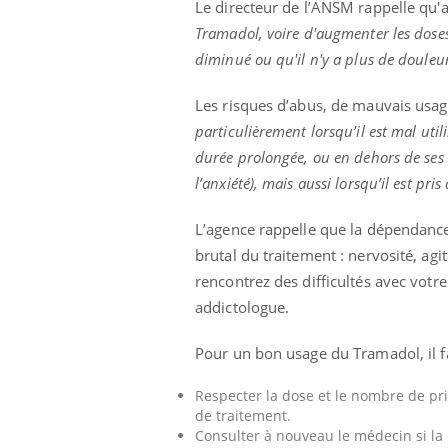
Le directeur de l’ANSM rappelle qu
Tramadol, voire d'augmenter les dose
diminué ou qu'il n'y a plus de douleur
Youtube
 Mains : se
Diabète & Ramadan 2026
Un 
Youtube
You
Les risques d’abus, de mauvais usag
outube
fac
Le Ramadan approche, et, pour de
particulièrement lorsqu’il est mal uti
pré
un tout nouveau
nombreuses personnes atteintes de
durée prolongée, ou en dehors de ses
Un 
lage, piscine,
diabète, c'est une période de questions, de
l’anxiété), mais aussi lorsqu’il est p
mut
air… Nos mains
défis, mais ...
sant
num
L’agence rappelle que la dépendanc
brutal du traitement : nervosité, ag
rencontrez des difficultés avec votre
addictologue.
Pour un bon usage du Tramadol, il f
Respecter la dose et le nombre de pris
de traitement.
Consulter à nouveau le médecin si la