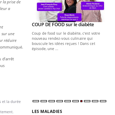
r la prise de
leur a
Youtube
COUP DE FOOD sur le diabète
Youtube
nt
Coup de food sur le diabète, c'est votre
u sur une
nouveau rendez-vous culinaire qui
ur réduire
bouscule les idées reçues ! Dans cet
e communiqué.
épisode, une ...
Quand l’entreprise mise sur le bien
Ec
Youtube
You
 d’arrêt
Youtube
être global
quo
ous
"Les rendez-vous de la santé et de la
Dan
qualité de vie au travail" de Pourquoi
der
Docteur reçoivent Régis Blugeon, DRH et
com
directeur ...
et é
s et la durée
LES MALADIES
itement.