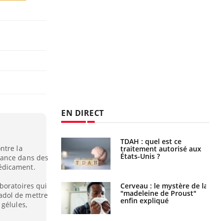
EN DIRECT
TDAH : quel est ce
Insuffisance cardiaque :
ntre la
traitement autorisé aux
comment mieux la
États-Unis ?
prévenir
dance dans des
édicament.
boratoires qui
Cerveau : le mystère de la
Le décalage des horaires
"madeleine de Proust"
d'été : quel impact sur le
adol de mettre
enfin expliqué
sommeil ?
gélules,