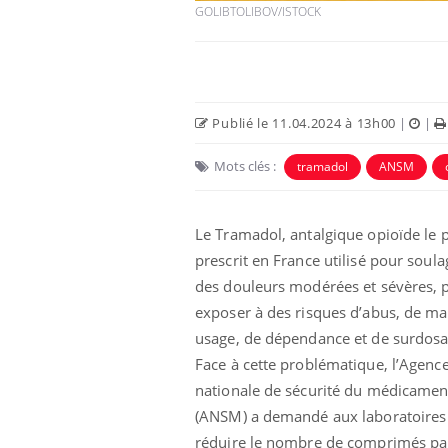
GOLIBTOLIBOV/ISTOCK
Publié le 11.04.2024 à 13h00
|
|
Mots clés :
tramadol
ANSM
Le Tramadol, antalgique opioïde le 
prescrit en France utilisé pour soula
des douleurs modérées et sévères, 
i manger moins
Mordue par une tique en
ines pourrait
vacances, elle reste dans
exposer à des risques d’abus, de ma
nt être bénéfique
le coma pendant 42 jours
usage, de dépendance et de surdosa
Face à cette problématique, l’Agenc
e et chaleur : ce
Mordue par un
nationale de sécurité du médicamen
a science
barracuda, une petite fille
secourue grâce à un
(ANSM) a demandé aux laboratoires
réflexe essentiel
réduire le nombre de comprimés pa