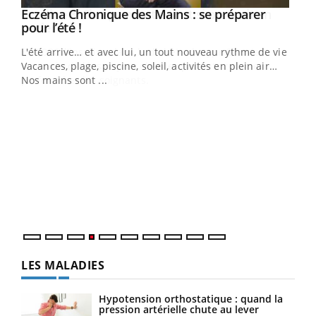
Eczéma Chronique des Mains : se préparer
Youtube
Youtube
pour l’été !
L'été arrive… et avec lui, un tout nouveau rythme de vie !
Vacances, plage, piscine, soleil, activités en plein air…
Nos mains sont ...
Dia
You
Le 
pers
ques
LES MALADIES
Hypotension orthostatique : quand la
pression artérielle chute au lever