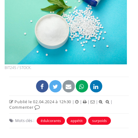
BIT245 / STOCK.
Publié le 02.04.2024 à 12h30
|
|
|
|
|
Commenter
Mots clés :
édulcorants
appétit
surpoids