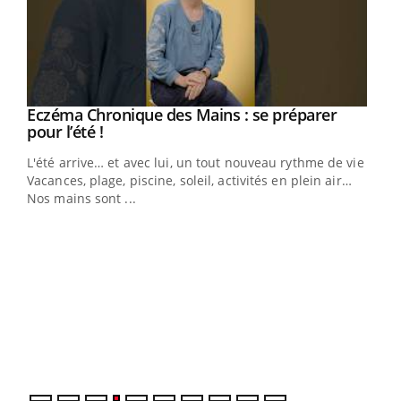
Youtube
Eczéma Chronique des Mains : se préparer
Diabète & Ramadan 2026
Youtube
Youtube
Youtube
pour l’été !
Le Ramadan approche, et, pour de nombreuses
L'été arrive… et avec lui, un tout nouveau rythme de vie !
personnes atteintes de diabète, c'est une période de
Vacances, plage, piscine, soleil, activités en plein air…
questions, de défis, mais ...
Nos mains sont ...
Un 
You
à l
Un é
mati
numé