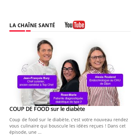
LA CHAÎNE SANTÉ
Youtube
Youtube
cès
COUP DE FOOD sur le diabète
Youtube
Coup de food sur le diabète, c'est votre nouveau rendez-
 en
vous culinaire qui bouscule les idées reçues ! Dans cet
u
épisode, une ...