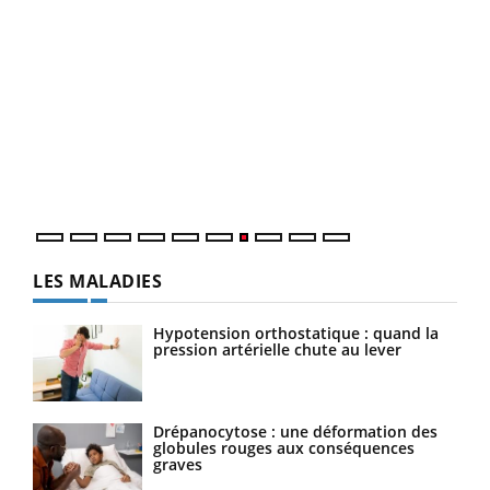
Qua
You
"Les
trav
DRH 
LES MALADIES
Hypotension orthostatique : quand la
pression artérielle chute au lever
Drépanocytose : une déformation des
globules rouges aux conséquences
graves