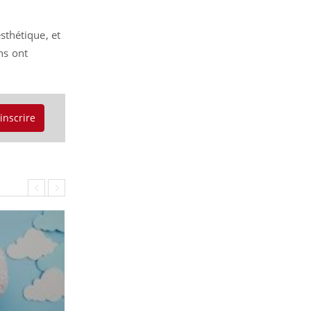
sthétique, et
ns ont
'inscrire