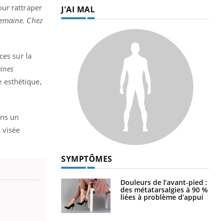
ur rattraper
J'AI MAL
semaine. Chez
ces sur la
aines
e esthétique,
ans un
 visée
SYMPTÔMES
Douleurs de l’avant-pied :
des métatarsalgies à 90 %
liées à problème d’appui