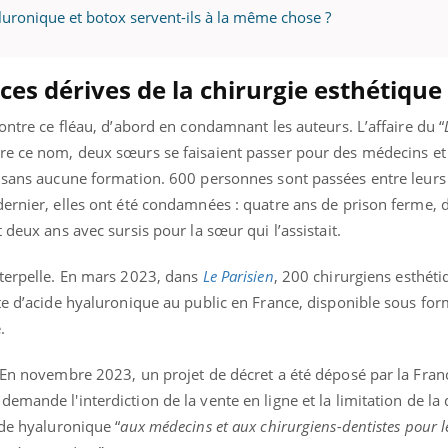
aluronique et botox servent-ils à la même chose ?
 ces dérives de la chirurgie esthétique
ontre ce fléau, d’abord en condamnant les auteurs. L’affaire du “
ère ce nom, deux sœurs se faisaient passer pour des médecins et 
, sans aucune formation. 600 personnes sont passées entre leurs
ernier, elles ont été condamnées : quatre ans de prison ferme, d
 deux ans avec sursis pour la sœur qui l’assistait.
nterpelle. En mars 2023, dans
Le Parisien
, 200 chirurgiens esthéti
te d’acide hyaluronique au public en France, disponible sous fo
e.
. En novembre 2023, un projet de décret a été déposé par la Fra
emande l'interdiction de la vente en ligne et la limitation de la 
ide hyaluronique “
aux médecins et aux chirurgiens-dentistes pour 