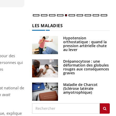
num
LES MALADIES
Hypotension
orthostatique : quand la
pression artérielle chute
au lever
 pour des
Drépanocytose : une
 personnes qui
déformation des globules
rouges aux conséquences
es
graves
Maladie de Charcot
at national de
(Sclérose latérale
amyotrophique)
n avait
que, explique