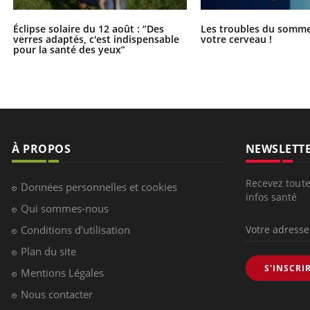
Éclipse solaire du 12 août : “Des
Les troubles du somme
verres adaptés, c'est indispensable
votre cerveau !
pour la santé des yeux”
À PROPOS
NEWSLETT
Recevez toute
Données personnelles et cookies
infos santé
Qui sommes-nous
Conditions d'utilisation
Plan du site
S'INSCRI
Mentions Légales
Nous contacter