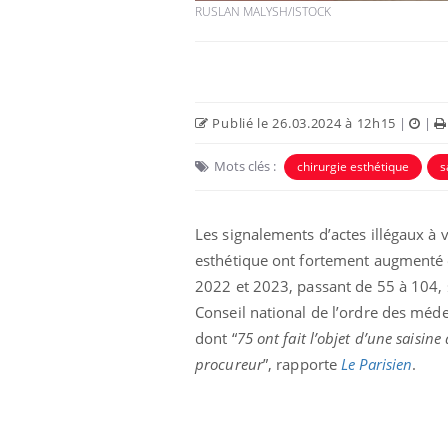
RUSLAN MALYSH/ISTOCK
Publié le 26.03.2024 à 12h15
|
|
Mots clés :
chirurgie esthétique
s
 Mains :
Carence en fer : comprendre pour
Ins
Youtube
You
Youtube
Youtube
prévenir
osa
Les signalements d’actes illégaux à 
aciles à aborder...
Fatigue, irritabilité, brouillard mental ou
En 2
esthétique ont fortement augmenté 
poser des
même alopécie… Les symptômes de la
rest
'un proche c'est
carence en fer sont multiples ce qui la rend
pat
2022 et 2023, passant de 55 à 104, 
...
Conseil national de l’ordre des méde
dont “
75 ont fait l’objet d’une saisine
procureur
”, rapporte
Le Parisien
.