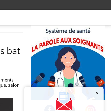
es bat
lements
que, selon
Publicité