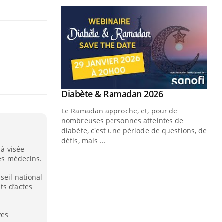
Youtube
 Mains : se
Diabète & Ramadan 2026
Youtube
outube
Le Ramadan approche, et, pour de
 un tout nouveau
nombreuses personnes atteintes de
plage, piscine,
diabète, c'est une période de questions, de
 air… Nos mains
défis, mais ...
 à visée
Un
des médecins.
You
fac
pr
seil national
ts d’actes
Un 
mut
ves
san