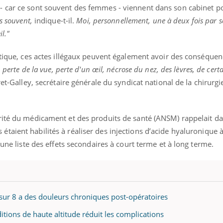
- car ce sont souvent des femmes - viennent dans son cabinet po
us souvent,
indique-t-il.
Moi, personnellement, une à deux fois par 
l."
étique, ces actes illégaux peuvent également avoir des conséquen
 perte de la vue, perte d'un œil, nécrose du nez, des lèvres, de cert
ret-Galley, secrétaire générale du syndicat national de la chirurgi
rité du médicament et des produits de santé (ANSM) rappelait d
étaient habilités à réaliser des injections d’acide hyaluronique à
 une liste des effets secondaires à court terme et à long terme.
t sur 8 a des douleurs chroniques post-opératoires
ditions de haute altitude réduit les complications