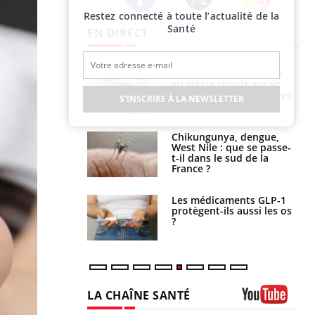
Restez connecté à toute l’actualité de la
Twitter
Facebook
Instagram
Santé
EN DIRECT
e à risque : ce jus
Cancer colorectal : une
attire l'attention
stratégie simple aurait
rcheurs
changé la donne au Pays
S'INSCRIRE À LA NEWSLETTER
basque
 oublier les
Chikungunya, dengue,
en vacances ?
West Nile : que se passe-
t-il dans le sud de la
France ?
s connectés :
Les médicaments GLP-1
 le travail
protègent-ils aussi les os
 de plus en plus
?
soirées
LA CHAÎNE SANTÉ
Youtube