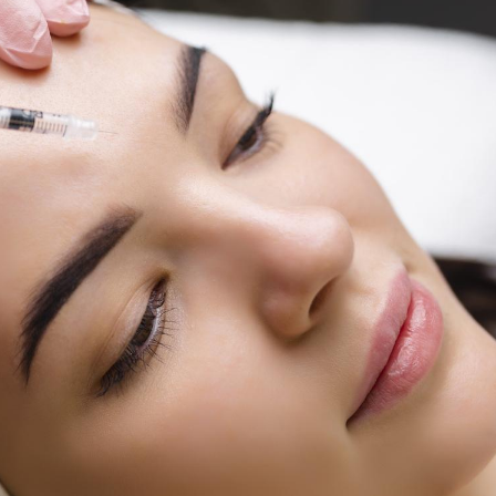
Comment éviter une otite
Grossess
pendant les vacances ?
naturel 
des che
Hantavirus : un cas
Comment
détecté chez un touriste
écrans 
en France
Mortalité infantile : un
Toujour
rapport s’interroge sur
comment
son taux élevé en France
empiète
sur nos 