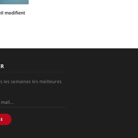
Mon enfant est-il trop sensible ou
il modifient
simplement très empathique ?
ER
s les semaines les meilleures
RE