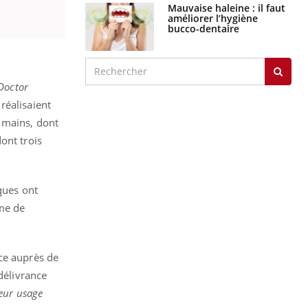
Mauvaise haleine : il faut
améliorer l’hygiène
bucco-dentaire
Doctor
réalisaient
 mains, dont
ont trois
ques ont
rme de
nce auprès de
délivrance
leur usage