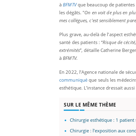
à
BFMTV
que beaucoup de patientes 
les dégâts. "
On en voit de plus en pl
mes collègues, c'est sensiblement parei
Plus grave, au-delà de l’aspect esth
santé des patients : “
Risque de cécité,
extrémités
”, détaille Catherine Berge
à
BFMTV.
En 2022, l’Agence nationale de sécu
communiqué
que seuls les médecins 
esthétique. L’instance dressait aussi
SUR LE MÊME THÈME
Chirurgie esthétique : 1 patien
Chirurgie : l’exposition aux con