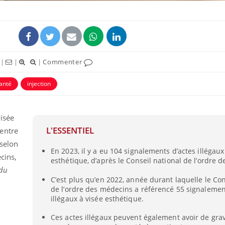
|
|
|
Commenter
anté
injection
uline & Charge mentale : et si on
Eczéma Chronique des
tube
Youtube
Youtube
Y
it en parler??
préparer pour l’été !
visée
026, l'insuline dans le diabète de type 2
L'été arrive… et avec lui,
L'ESSENTIEL
entre
e entourée d'idées reçues chez les
rythme de vie ! Vacances, 
ients comme parfois chez les soignants.
soleil, activités en plein
selon
En 2023, il y a eu 104 signalements d’actes illégaux
sont ...
cins,
esthétique, d’après le Conseil national de l’ordre 
 du
C’est plus qu’en 2022, année durant laquelle le Con
de l’ordre des médecins a référencé 55 signalemen
illégaux à visée esthétique.
Ces actes illégaux peuvent également avoir de gra