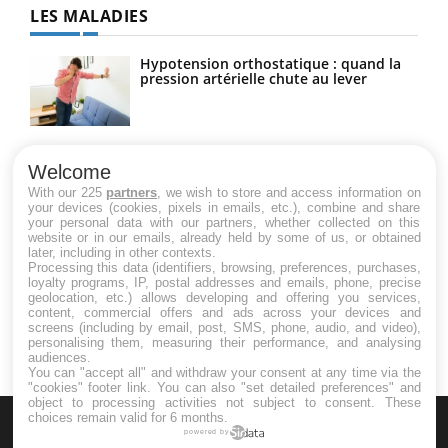
LES MALADIES
Hypotension orthostatique : quand la
pression artérielle chute au lever
Drépanocytose : une déformation des
globules rouges aux conséquences
Welcome
graves
With our 225
partners
, we wish to store and access information on
your devices (cookies, pixels in emails, etc.), combine and share
your personal data with our partners, whether collected on this
website or in our emails, already held by some of us, or obtained
Maladie de Charcot (Sclérose latérale
later, including in other contexts.
amyotrophique)
Processing this data (identifiers, browsing, preferences, purchases,
loyalty programs, IP, postal addresses and emails, phone, precise
geolocation, etc.) allows developing and offering you services,
content, commercial offers and ads across your devices and
screens (including by email, post, SMS, phone, audio, and video),
personalising them, measuring their performance, and analysing
audiences.
You can "accept all" and withdraw your consent at any time via the
"cookies" footer link
. You can also "set detailed preferences" and
object to processing activities not subject to consent. These
choices remain valid for 6 months.
powered by