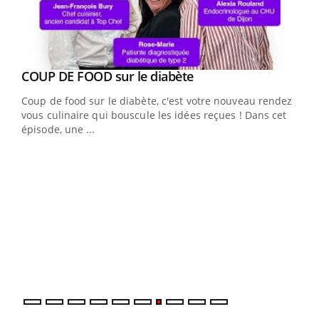
Youtube
cès
COUP DE FOOD sur le diabète
Youtube
Coup de food sur le diabète, c'est votre nouveau rendez-
 en
vous culinaire qui bouscule les idées reçues ! Dans cet
u
épisode, une ...
Qua
You
"Les
trav
DRH 