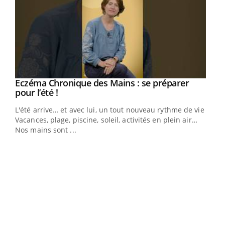
Eczéma Chronique des Mains : se préparer
Youtube
Youtube
pour l’été !
L'été arrive… et avec lui, un tout nouveau rythme de vie !
Vacances, plage, piscine, soleil, activités en plein air…
Nos mains sont ...
Dia
You
Le 
pers
ques