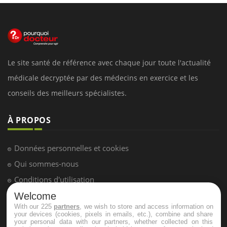
Le site santé de référence avec chaque jour toute l'actualité
médicale decryptée par des médecins en exercice et les
conseils des meilleurs spécialistes.
À PROPOS
Données personnelles et cookies
Qui sommes-nous
Conditions d'utilisation
Plan du site
Welcome
With our 225
partners
, we wish to store and access information on
Mentions Légales
your devices (cookies, pixels in emails, etc.), combine and share
your personal data with our partners, whether collected on this
Nous contacter