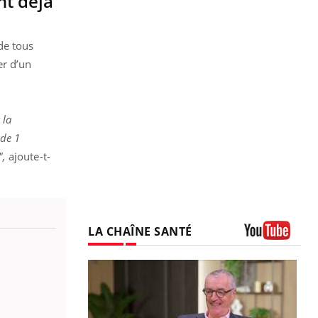
nt déjà
de tous
er d’un
 la
 de 1
",
ajoute-t-
LA CHAÎNE SANTÉ
Youtube