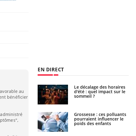
EN DIRECT
: le mystère de la
Le décalage des horaires
favorable au
ine de Proust"
d'été : quel impact sur le
pliqué
sommeil ?
ent bénéficier
t administré
nce au gluten : les
Grossesse : ces polluants
es
pourraient influencer le
mptômes",
ndations de la
poids des enfants