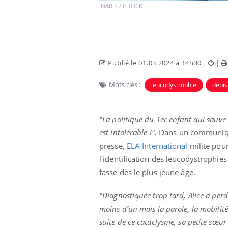
INARIK / ISTOCK
Publié le 01.03.2024 à 14h30
|
|
Mots clés :
leucodystrophie
dépis
"La politique du 1er enfant qui sauve 
est intolérable !".
Dans un communiq
presse,
ELA International
milite pou
e et chaleur : ce
Mordue par un
a science
barracuda, une petite fille
l'identification des leucodystrophies
secourue grâce à un
réflexe essentiel
fasse dès le plus jeune âge.
phone nuit-il à
Légionellose en Suisse :
"Diagnostiquée trop tard, Alice a per
tissage de la
quelle est l’origine de la
contamination ?
moins d’un mois la parole, la mobilité
suite de ce cataclysme, sa petite sœur