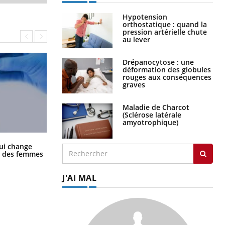
Hypotension
orthostatique : quand la
pression artérielle chute
au lever
Drépanocytose : une
déformation des globules
rouges aux conséquences
graves
Maladie de Charcot
(Sclérose latérale
amyotrophique)
La sieste empêche-t-elle de dormir
ui change
la nuit ?
ge des femmes
J'AI MAL