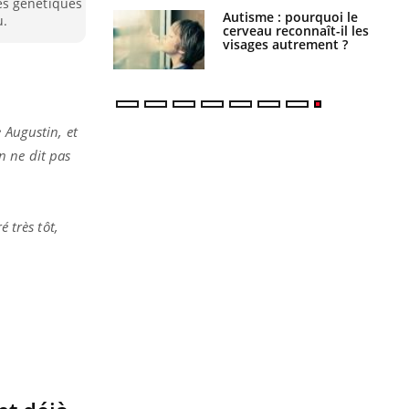
es génétiques
ance cardiaque :
Autisme : pourquoi le
u.
 mieux la
cerveau reconnaît-il les
r
visages autrement ?
 Augustin, et
n ne dit pas
 très tôt,