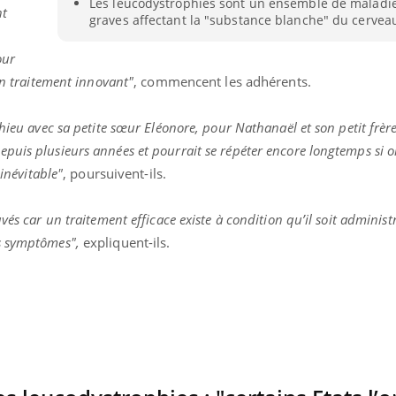
Les leucodystrophies sont un ensemble de maladi
nt
TDAH : quel est ce
Insuffis
graves affectant la "substance blanche" du cervea
traitement autorisé aux
comment
États-Unis ?
préveni
our
un traitement innovant"
, commencent les adhérents.
hieu avec sa petite sœur Eléonore, pour Nathanaël et son petit frère
uis plusieurs années et pourrait se répéter encore longtemps si o
 inévitable"
, poursuivent-ils.
és car un traitement efficace existe à condition qu’il soit administré
s symptômes",
expliquent-ils.