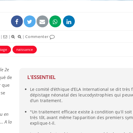
|
|
|
Commenter
tage
naissance
le 2e
L'ESSENTIEL
ué de
r que
Comment gérer le
Cerveau 
Le comité d’éthique d’ELA International se dit très 
sommeil des enfants en
"madele
 se
vacances ?
enfin ex
dépistage néonatal des leucodystrophies qui peuv
d’un traitement.
"Un traitement efficace existe à condition qu’il soi
Bilan prévention : ce que
Intoléra
du en
les kinés pourront
nouvell
très tôt, avant même l’apparition des premiers sy
bientôt faire
recomma
… A la
explique-t-il.
HAS