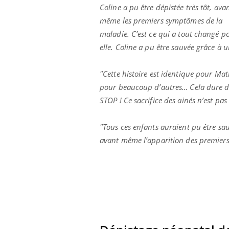
Coline a pu être dépistée très tôt, ava
ar une tique en
Allergies alimentaires :
, elle reste dans
une nouvelle arme contre
même les premiers symptômes de la
pendant 42 jours
les réactions sévères
maladie. C’est ce qui a tout changé p
elle. Coline a pu être sauvée grâce à 
"Cette histoire est identique pour Mat
pour beaucoup d’autres… Cela dure dep
STOP ! Ce sacrifice des ainés n’est pas
"Tous ces enfants auraient pu être sauv
avant même l’apparition des premier