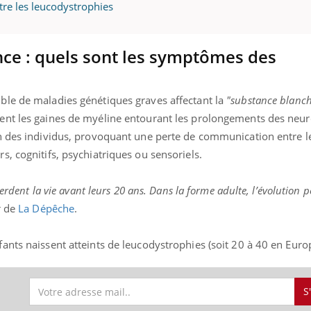
tre les leucodystrophies
nce : quels sont les symptômes des
« jumeau numérique » pour
COUP DE FOOD sur le
tube
Youtube
iliter l’accès à la médecine
Youtube
Coup de food sur le diabèt
ventive
ble de maladies génétiques graves affectant la
"substance blanc
nouveau rendez-vous culi
établissement lié à un groupe
ent les gaines de myéline entourant les prolongements des neur
bouscule les idées reçues
ualiste innove en matière de bilan de
épisode, une ...
on des individus, provoquant une perte de communication entre 
é : l'utilisation d'un « jumeau
, cognitifs, psychiatriques ou sensoriels.
érique » permet ...
perdent la vie avant leurs 20 ans. Dans la forme adulte, l’évolution 
r de
La Dépêche
.
nts naissent atteints de leucodystrophies (soit 20 à 40 en Euro
S