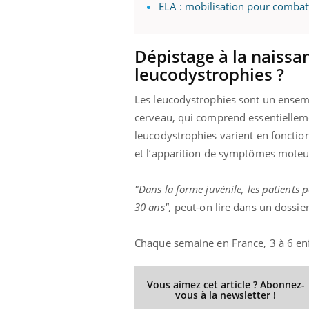
ELA : mobilisation pour combat
Dépistage à la naissa
Youtube
 Mains : se
Diabète & Ramadan 2026
Un 
Youtube
You
leucodystrophies ?
outube
fac
Le Ramadan approche, et, pour de
pré
Les leucodystrophies sont un ensem
un tout nouveau
nombreuses personnes atteintes de
Un 
lage, piscine,
cerveau, qui comprend essentiellem
diabète, c'est une période de questions, de
mut
air… Nos mains
défis, mais ...
leucodystrophies varient en foncti
sant
et l’apparition de symptômes moteurs
num
"Dans la forme juvénile, les patients 
30 ans",
peut-on lire dans un dossie
Chaque semaine en France, 3 à 6 enfa
Vous aimez cet article ? Abonnez-
vous à la newsletter !