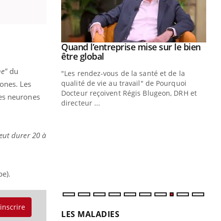
Youtube
 diabète
Quand l’entreprise mise sur le bien
Youtube
Youtube
être global
e, c'est votre
he"
du
"Les rendez-vous de la santé et de la
naire qui
qualité de vie au travail" de Pourquoi
ones. Les
 ! Dans cet
Docteur reçoivent Régis Blugeon, DRH et
les neurones
directeur ...
Ec
You
quo
peut durer 20 à
Dan
der
com
et é
pe).
'inscrire
LES MALADIES