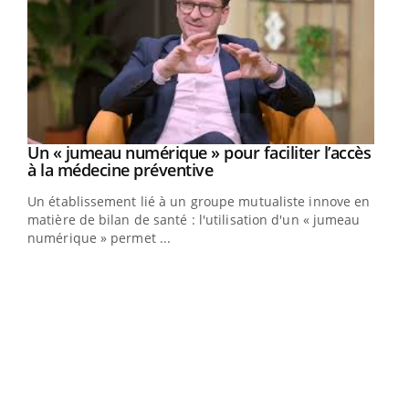
Un « jumeau numérique » pour faciliter l’accès
Youtube
Youtube
à la médecine préventive
Un établissement lié à un groupe mutualiste innove en
e
matière de bilan de santé : l'utilisation d'un « jumeau
numérique » permet ...
COU
You
Coup
vous
épis