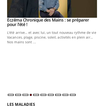
Eczéma Chronique des Mains : se préparer
Youtube
Youtube
pour l’été !
L'été arrive… et avec lui, un tout nouveau rythme de vie !
Vacances, plage, piscine, soleil, activités en plein air…
Nos mains sont ...
Dia
You
Le 
pers
ques
LES MALADIES