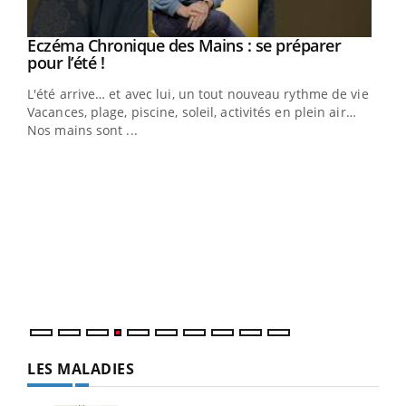
Eczéma Chronique des Mains : se préparer
Youtube
Youtube
pour l’été !
L'été arrive… et avec lui, un tout nouveau rythme de vie !
Vacances, plage, piscine, soleil, activités en plein air…
Nos mains sont ...
Dia
You
Le 
pers
ques
LES MALADIES