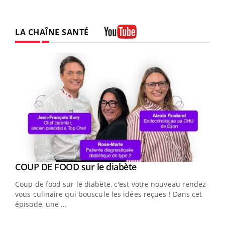
LA CHAÎNE SANTÉ
Youtube
Youtube
cès
COUP DE FOOD sur le diabète
Youtube
Coup de food sur le diabète, c'est votre nouveau rendez-
 en
vous culinaire qui bouscule les idées reçues ! Dans cet
u
épisode, une ...