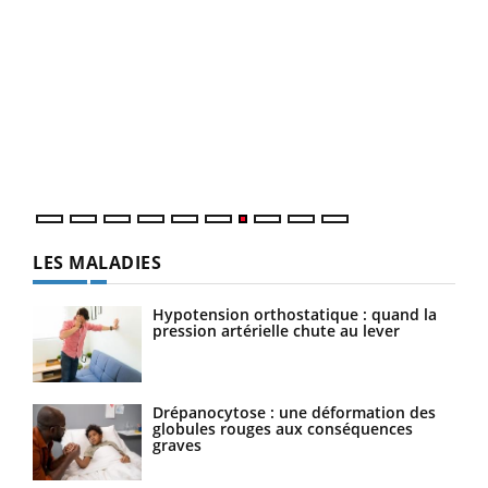
Qua
You
"Les
trav
DRH 
LES MALADIES
Hypotension orthostatique : quand la
pression artérielle chute au lever
Drépanocytose : une déformation des
globules rouges aux conséquences
graves