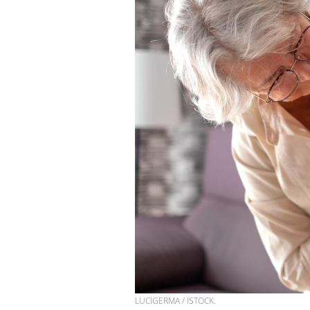
Fortes chaleurs :
pourquoi le risque de
noyade grimpe-t-il ?
Le Viagra pourrait-il
freiner la propagation du
cancer ?
Pourquoi manger moins
de protéines pourrait
finalement être bénéfique
LUCIGERMA / ISTOCK.