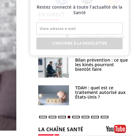
Restez connecté à toute l’actualité de la
Twitter
Facebook
Instagram
Santé
EN DIRECT
par un
Comment gérer le
a, une petite fille
sommeil des enfants en
e grâce à un
vacances ?
S'INSCRIRE À LA NEWSLETTER
essentiel
lose en Suisse :
Bilan prévention : ce que
st l’origine de la
les kinés pourront
nation ?
bientôt faire
s alimentaires :
TDAH : quel est ce
velle arme contre
traitement autorisé aux
tions sévères
États-Unis ?
LA CHAÎNE SANTÉ
Youtube