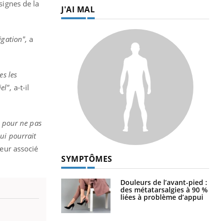
signes de la
J'AI MAL
igation",
a
es les
el",
a-t-il
s pour ne pas
ui pourrait
eur associé
SYMPTÔMES
Douleurs de l’avant-pied :
des métatarsalgies à 90 %
liées à problème d’appui