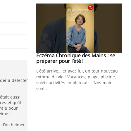
ale : et si on
Eczéma Chronique des Mains : se
Youtube
ube
Youtube
préparer pour l’été !
e diabète de type 2
L'été arrive… et avec lui, un tout nouveau
çues chez les
rythme de vie ! Vacances, plage, piscine,
der à détecter
ez les soignants.
soleil, activités en plein air… Nos mains
sont ...
Di
You
était aussi
es et qu'il
Le 
rale pour
nom
eimer.
dia
défi
e d’Alzheimer