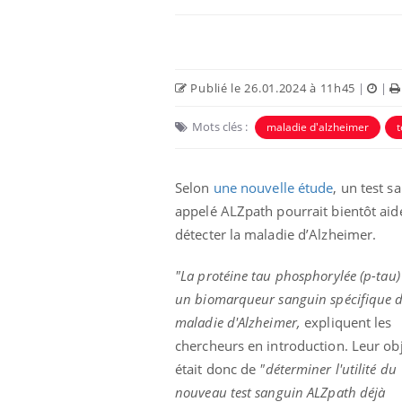
Car
You
pré
Publié le 26.01.2024 à 11h45
|
|
Fati
mêm
Mots clés :
maladie d'alzheimer
t
care
...
Eczéma Chronique des Mains :
Youtube
Youtube
expliquer ma maladie
Selon
une nouvelle étude
, un test s
appelé ALZpath pourrait bientôt aid
Il y a des sujets qui sont faciles à aborder...
détecter la maladie d’Alzheimer.
d'autres non ! D'un côté, poser des
questions sur la maladie d'un proche c'est
montrer ...
"La protéine tau phosphorylée (p-tau)
un biomarqueur sanguin spécifique d
maladie d'Alzheimer,
expliquent les
chercheurs en introduction.
Leur obj
était donc de
"déterminer l'utilité du
nouveau test sanguin ALZpath déjà