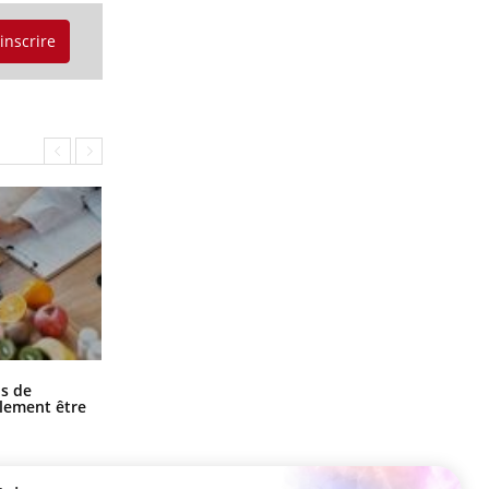
'inscrire
Grossesse et chaleur : ce que dit la
s de
science
alement être