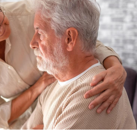
Grossesse et chaleur : ce
Mordue 
que dit la science
barracud
secouru
réflexe 
Le smartphone nuit-il à
Légionel
l'apprentissage de la
quelle e
lecture ?
contami
Mordue par une tique en
Allergie
vacances, elle reste dans
une nou
le coma pendant 42 jours
les réac