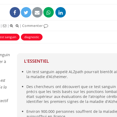
ence en fer : comprendre pour
tube
Youtube
venir
|
|
|
Commenter
gue, irritabilité, brouillard mental ou
e alopécie… Les symptômes de la
est sanguin
diagnostic
nce en fer sont multiples ce qui la rend
Insuline & Charge ment
Youtube
Yout
osait en parler??
anguin
L'ESSENTIEL
er à
En 2026, l'insuline dans l
reste entourée d'idées re
Un test sanguin appelé ALZpath pourrait bientôt ai
patients comme parfois ch
la maladie d’Alzheimer.
 est
Des chercheurs ont découvert que ce test sanguin 
e la
précis que les tests basés sur les ponctions lombair
était supérieur aux évaluations de l'atrophie céréb
ectif
identifier les premiers signes de la maladie d'Alzh
Environ 900.000 personnes souffrent de la maladi
aujourd’hui en France.