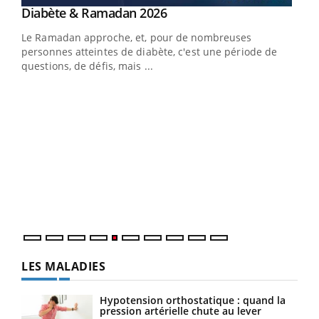
Youtube
Diabète & Ramadan 2026
Youtube
Le Ramadan approche, et, pour de nombreuses
vie !
personnes atteintes de diabète, c'est une période de
…
questions, de défis, mais ...
Un 
You
à l
Un é
mati
numé
LES MALADIES
Hypotension orthostatique : quand la
pression artérielle chute au lever