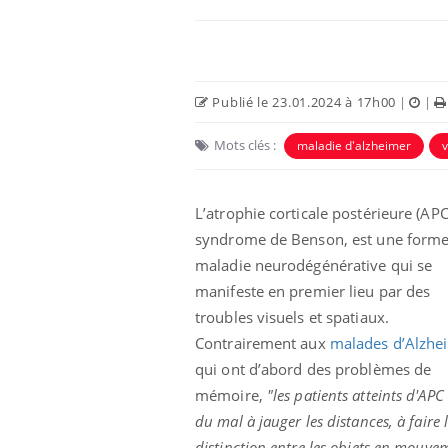
Publié le 23.01.2024 à 17h00
|
|
Mots clés :
maladie d'alzheimer
v
Eczéma Chronique des Mains :
Car
Youtube
You
Youtube
expliquer ma maladie
pré
L’atrophie corticale postérieure (APC
syndrome de Benson, est une forme
Il y a des sujets qui sont faciles à aborder...
Fati
d'autres non ! D'un côté, poser des
mêm
maladie neurodégénérative qui se
questions sur la maladie d'un proche c'est
care
manifeste en premier lieu par des
montrer ...
...
troubles visuels et spatiaux.
Contrairement aux
malades d’Alzhe
qui ont d’abord des problèmes de
mémoire,
"les patients atteints d'APC
du mal à jauger les distances, à faire 
distinction entre les objets en mouve