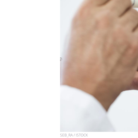
Chikungunya, dengue,
West Nile : que se passe-
t-il dans le sud de la
France ?
Les médicaments GLP-1
protègent-ils aussi les os
?
Cytomégalovirus : ce qui
change dans la prise en
charge des femmes
enceintes
SEB_RA / ISTOCK