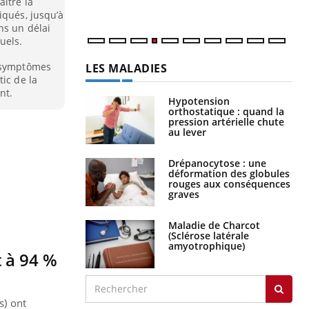
ître la
iqués, jusqu’à
ns un délai
uels.
s symptômes
LES MALADIES
ic de la
nt.
Hypotension
orthostatique : quand la
pression artérielle chute
au lever
Drépanocytose : une
déformation des globules
rouges aux conséquences
graves
Maladie de Charcot
(Sclérose latérale
amyotrophique)
t à 94 %
s) ont