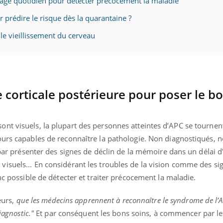
ssage quotidien pour détecter précocement la maladie
 prédire le risque dès la quarantaine ?
 le vieillissement du cerveau
e corticale postérieure pour poser le b
nt visuels, la plupart des personnes atteintes d’APC se tournen
ours capables de reconnaître la pathologie. Non diagnostiqués,
s par présenter des signes de déclin de la mémoire dans un délai 
isuels... En considérant les troubles de la vision comme des si
nc possible de détecter et traiter précocement la maladie.
eurs,
que les médecins apprennent à reconnaître le syndrome de l’
iagnostic."
Et par conséquent les bons soins, à commencer par le