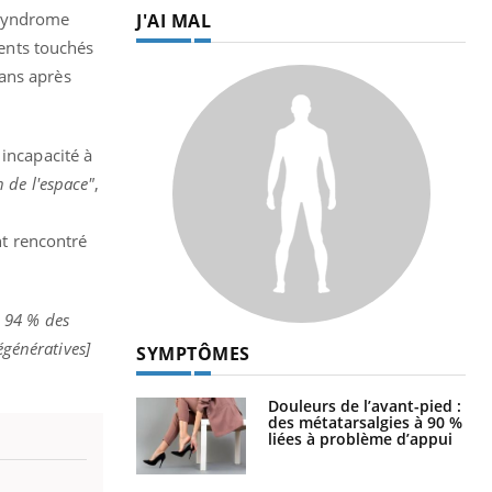
 syndrome
J'AI MAL
ients touchés
 ans après
 incapacité à
n de l'espace"
,
nt rencontré
 94 % des
égénératives]
SYMPTÔMES
Douleurs de l’avant-pied :
des métatarsalgies à 90 %
liées à problème d’appui