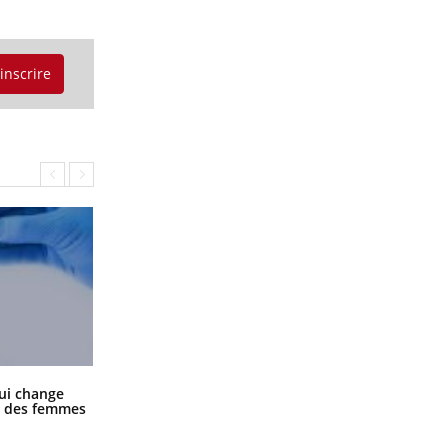
'inscrire
La sieste empêche-t-elle de dormir
ui change
la nuit ?
ge des femmes