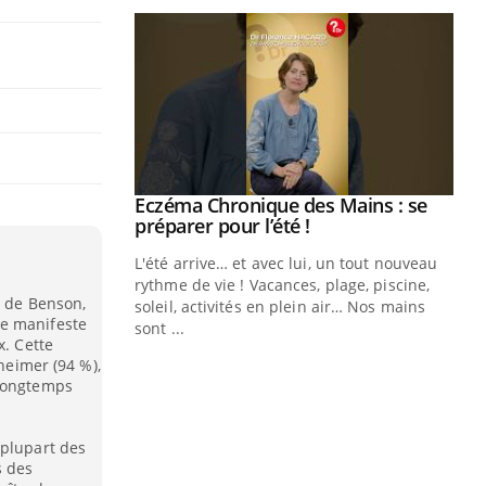
ale : et si on
Eczéma Chronique des Mains : se
Youtube
ube
Youtube
préparer pour l’été !
e diabète de type 2
L'été arrive… et avec lui, un tout nouveau
çues chez les
rythme de vie ! Vacances, plage, piscine,
e de Benson,
ez les soignants.
soleil, activités en plein air… Nos mains
se manifeste
sont ...
x. Cette
Di
You
zheimer (94 %),
Le 
 longtemps
nom
dia
 plupart des
défi
s des