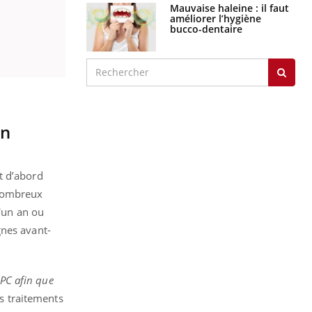
Mauvaise haleine : il faut
améliorer l’hygiène
bucco-dentaire
on
t d’abord
 nombreux
d'un an ou
gnes avant-
APC afin que
s traitements