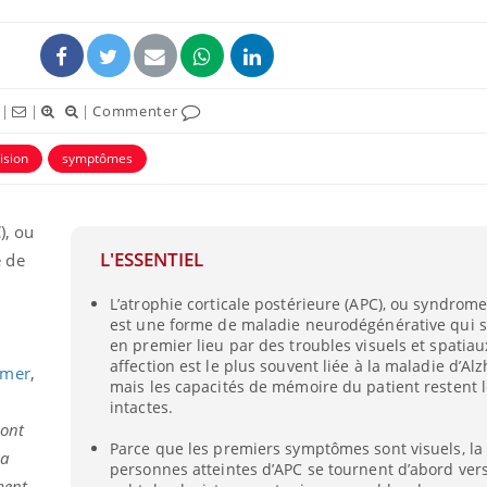
|
|
|
Commenter
ision
symptômes
ence en fer : comprendre pour
Insuline & Charge ment
tube
Youtube
Youtube
Yout
venir
osait en parler??
), ou
L'ESSENTIEL
 de
gue, irritabilité, brouillard mental ou
En 2026, l'insuline dans l
e alopécie… Les symptômes de la
reste entourée d'idées re
L’atrophie corticale postérieure (APC), ou syndrom
nce en fer sont multiples ce qui la rend
patients comme parfois ch
est une forme de maladie neurodégénérative qui 
en premier lieu par des troubles visuels et spatiau
affection est le plus souvent liée à la maladie d’Al
imer
,
mais les capacités de mémoire du patient restent
intactes.
 ont
Parce que les premiers symptômes sont visuels, la
la
personnes atteintes d’APC se tournent d’abord ver
ment