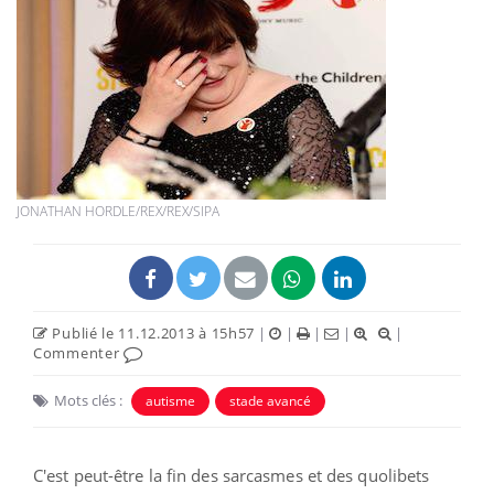
JONATHAN HORDLE/REX/REX/SIPA
Publié le 11.12.2013 à 15h57
|
|
|
|
|
Commenter
Mots clés :
autisme
stade avancé
C'est peut-être la fin des sarcasmes et des quolibets