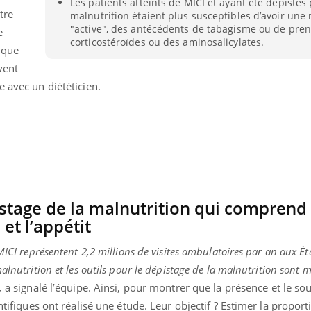
Les patients atteints de MICI et ayant été dépistés p
VIH : la fin du comprimé
Le Viagr
tre
malnutrition étaient plus susceptibles d’avoir une
tous les jours se profile-t-
freiner 
"active", des antécédents de tabagisme ou de pre
e
elle enfin ?
cancer ?
corticostéroïdes ou des aminosalicylates.
 que
vent
e avec un diététicien.
istage de la malnutrition qui comprend 
et l’appétit
MICI représentent 2,2 millions de visites ambulatoires par an aux Éta
alnutrition et les outils pour le dépistage de la malnutrition sont m
,
a signalé l’équipe. Ainsi, pour montrer que la présence et le so
ntifiques ont réalisé une étude. Leur objectif ? Estimer la proporti