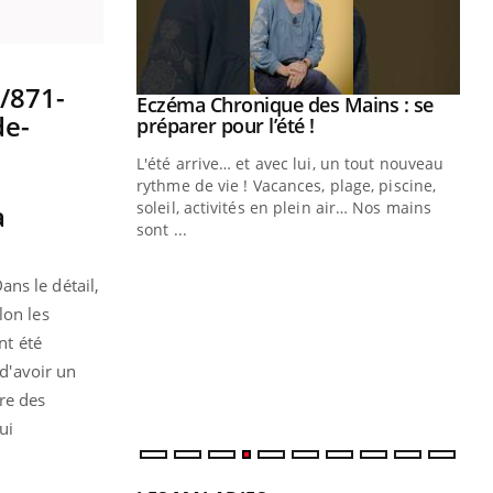
Youtube
 Mains : se
Diabète & Ramadan 2026
Youtube
outube
Le Ramadan approche, et, pour de
 un tout nouveau
nombreuses personnes atteintes de
plage, piscine,
diabète, c'est une période de questions, de
 air… Nos mains
a
défis, mais ...
Un
You
fac
ans le détail,
pr
lon les
Un 
nt été
mut
 d'avoir un
san
num
re des
ui