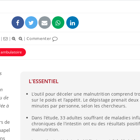
|
|
|
Commenter
ambulatoire
s
L'ESSENTIEL
in
Cytomégalovirus : ce qui
Pourquo
L’outil pour déceler une malnutrition comprend tr
change dans la prise en
gâche-t-
ou de
charge des femmes
jours de
sur le poids et l’appétit. Le dépistage prenait deux 
enceintes
iée à
minutes par personne, selon les chercheurs.
Dans l’étude, 33 adultes souffrant de maladies in
La sieste empêche-t-elle
Fortes c
rs de
de dormir la nuit ?
pourquo
chroniques de l’intestin ont eu des résultats positif
noyade g
malnutrition.
hapel
ons