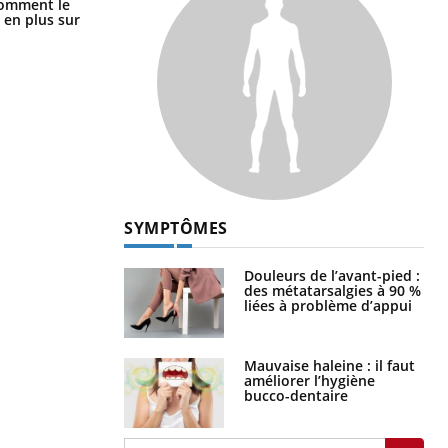
Cancer colorectal : une stratégie
comment le
simple aurait changé la donne au
 en plus sur
Pays basque
SYMPTÔMES
Douleurs de l’avant-pied :
des métatarsalgies à 90 %
liées à problème d’appui
Mauvaise haleine : il faut
améliorer l’hygiène
bucco-dentaire