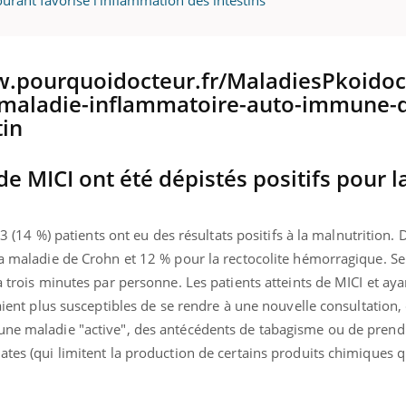
ourant favorise l’inflammation des intestins
uline & Charge mentale : et si on
Eczéma Chronique des
tube
Youtube
Youtube
Y
it en parler??
préparer pour l’été !
026, l'insuline dans le diabète de type 2
L'été arrive… et avec lui,
e entourée d'idées reçues chez les
rythme de vie ! Vacances, 
ients comme parfois chez les soignants.
soleil, activités en plein
de MICI ont été dépistés positifs pour l
sont ...
33 (14 %) patients ont eu des résultats positifs à la malnutrition. D
la maladie de Crohn et 12 % pour la rectocolite hémorragique. Se
à trois minutes par personne. Les patients atteints de MICI et aya
taient plus susceptibles de se rendre à une nouvelle consultation,
une maladie "active", des antécédents de tabagisme ou de prend
ates (qui limitent la production de certains produits chimiques q