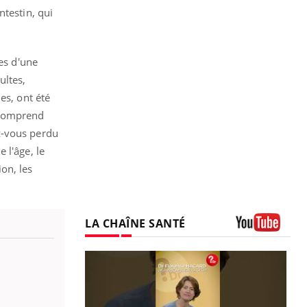
ntestin, qui
ées d'une
ultes,
es, ont été
l comprend
z-vous perdu
 l'âge, le
ion, les
LA CHAÎNE SANTÉ
Youtube