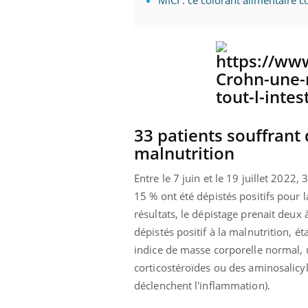
MICI : ce colorant alimentaire c
 Mains :
Carence en fer : comprendre pour
Ins
Youtube
You
Youtube
Youtube
prévenir
osa
aciles à aborder...
Fatigue, irritabilité, brouillard mental ou
En 2
poser des
même alopécie… Les symptômes de la
rest
'un proche c'est
carence en fer sont multiples ce qui la rend
pat
33 patients souffrant 
...
malnutrition
Entre le 7 juin et le 19 juillet 2022, 
15 % ont été dépistés positifs pour 
résultats, le dépistage prenait deux 
dépistés positif à la malnutrition, é
indice de masse corporelle normal, 
corticostéroïdes ou des aminosalicyl
déclenchent l'inflammation).