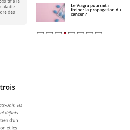
ositif à la
a pourrait-il
Le smartphone nuit-il à
 maladie
la propagation du
l'apprentissage de la
ndre des
lecture ?
trois
ts-Unis, les
al définis
utien d’un
on et les