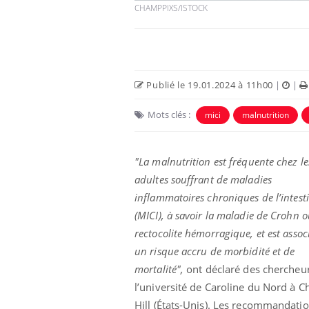
CHAMPPIXS/ISTOCK
Publié le 19.01.2024 à 11h00
|
|
Mots clés :
mici
malnutrition
"La malnutrition est fréquente chez le
adultes souffrant de maladies
inflammatoires chroniques de l’intest
 à risque : ce jus
Cancer colorectal : une
ttire l'attention
stratégie simple aurait
(MICI), à savoir la maladie de Crohn 
cheurs
changé la donne au Pays
basque
rectocolite hémorragique, et est assoc
un risque accru de morbidité et de
 oublier les
Chikungunya, dengue,
mortalité",
ont déclaré des chercheu
n vacances ?
West Nile : que se passe-
t-il dans le sud de la
l’université de Caroline du Nord à C
France ?
Hill (États-Unis). Les recommandati