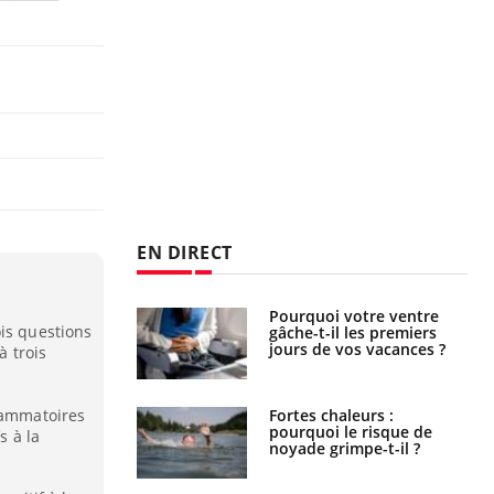
EN DIRECT
i votre ventre
Pourquoi manger moins
ois questions
il les premiers
de protéines pourrait
 vos vacances ?
finalement être bénéfique
à trois
flammatoires
haleurs :
Grossesse et chaleur : ce
i le risque de
que dit la science
s à la
rimpe-t-il ?