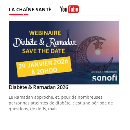
LA CHAÎNE SANTÉ
Youtube
Youtube
Diabète & Ramadan 2026
Un « jumeau numérique » pour faciliter l’accès
Youtube
Youtube
Youtube
à la médecine préventive
Le Ramadan approche, et, pour de nombreuses
Un établissement lié à un groupe mutualiste innove en
personnes atteintes de diabète, c'est une période de
matière de bilan de santé : l'utilisation d'un « jumeau
questions, de défis, mais ...
numérique » permet ...