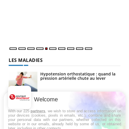
COU
You
Coup
vous
épis
LES MALADIES
Hypotension orthostatique : quand la
pression artérielle chute au lever
Welcome
Drépanocytose : une déformation des
globules rouges aux conséquences
graves
With our 225
partners
, we wish to store and access information on
your devices (cookies, pixels in emails, etc.), combine and share
your personal data with our partners, whether collected on this
website or in our emails, already held by some of us, or obtained
Maladie de Charcot (Sclérose latérale
later, including in other contexts.