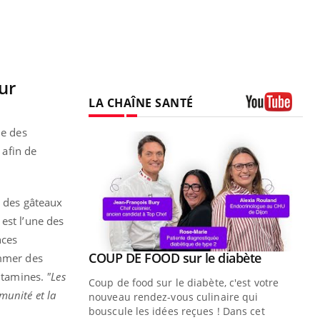
ur
LA CHAÎNE SANTÉ
Youtube
le des
, afin de
, des gâteaux
est l’une des
nces
Youtube
ue » pour
COUP DE FOOD sur le diabète
ommer des
Youtube
médecine
vitamines.
"Les
Coup de food sur le diabète, c'est votre
mmunité et la
nouveau rendez-vous culinaire qui
n groupe
bouscule les idées reçues ! Dans cet