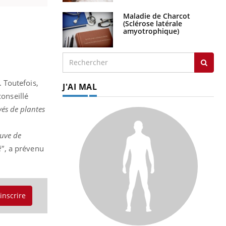
Maladie de Charcot
(Sclérose latérale
amyotrophique)
 Toutefois,
J'AI MAL
onseillé
vés de plantes
euve de
é"
, a prévenu
'inscrire