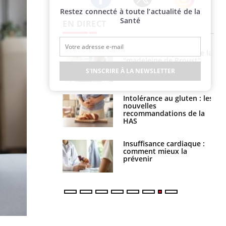
Restez connecté à toute l’actualité de la
Twitter
Facebook
Instagram
Santé
EN DIRECT
 gérer le
Cerveau : le mystère de la
 des enfants en
"madeleine de Proust"
s ?
enfin expliqué
S'INSCRIRE À LA NEWSLETTER
évention : ce que
Intolérance au gluten : les
s pourront
nouvelles
faire
recommandations de la
HAS
uel est ce
Insuffisance cardiaque :
ent autorisé aux
comment mieux la
is ?
prévenir