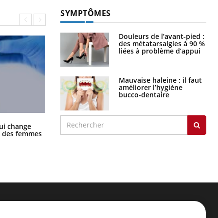
SYMPTÔMES
Douleurs de l’avant-pied :
des métatarsalgies à 90 %
liées à problème d’appui
Mauvaise haleine : il faut
améliorer l’hygiène
bucco-dentaire
La sieste empêche-t-elle de dormir
ui change
la nuit ?
ge des femmes
ER