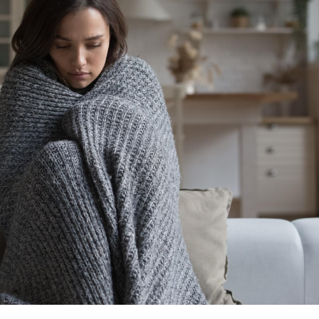
Mordue par un
Comment
barracuda, une petite fille
sommeil
secourue grâce à un
vacance
réflexe essentiel
Légionellose en Suisse :
Bilan pr
quelle est l’origine de la
les kiné
contamination ?
bientôt 
Allergies alimentaires :
TDAH : q
une nouvelle arme contre
traitem
les réactions sévères
États-Un