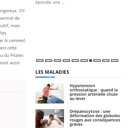
ière de bilan de
épisode, une ...
« jumeau
ngereux. S’il
Qu
You
êtr
 permet de
uitif, mais
"Le
fets
qua
Doc
rer le sommeil.
dir
ant cette
u du Pilates
 sont aussi
LES MALADIES
Hypotension
orthostatique : quand la
pression artérielle chute
au lever
Drépanocytose : une
déformation des globules
rouges aux conséquences
graves