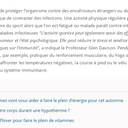
mutualiste innove en mat
s, mais ...
santé : l'utilisation d'un 
de protéger l'organisme contre des envahisseurs étrangers ou da
numérique » permet ...
que de contracter des infections. Une activité physique régulière
e du sport alors que l’on est fatigué ou malade paraît contre-int
aladies infectieuses
"L’activité sportive peut également avoir des ef
humeur et l'état psychologique. Elle peut réduire le stress et amélio
iques sur l’immunité"
, a indiqué le Professeur Glen Davison. Pend
, par exemple, pratiquer du renforcement musculaire, du Yoga o
affronter les températures négatives, la course à pied ou le vélo
au système immunitaire.
es vont vous aider à faire le plein d'énergie pour cet automne
notre corps durant une hypothermie ?
'hiver pour faire le plein de vitamines