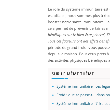
ez les soignants.
soleil, activités en plein air… Nos mains
défi
sont ...
Le rôle du système immunitaire est 
est affaibli, nous sommes plus à ris
booster notre santé immunitaire. Fair
cela permet de prévenir certaines m
bénéfiques sur le bien-être général, l'
Tous ces facteurs ont des effets bénéf
période de grand froid, vous pouvez
depuis la maison. Pour ceux prêts à 
des activités physiques bénéfiques 
SUR LE MÊME THÈME
Système immunitaire : ces légum
Froid : que se passe-t-il dans 
Système immunitaire : 7 fruits d