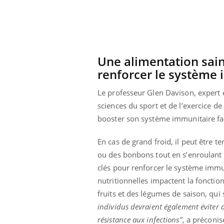
Une alimentation sain
renforcer le système
Le professeur Glen Davison, expert e
sciences du sport et de l’exercice d
booster son système immunitaire fa
En cas de grand froid, il peut être 
ou des bonbons tout en s’enroulant d
clés pour renforcer le système immu
ale : et si on
Eczéma Chronique des Mains : se
Dia
nutritionnelles impactent la foncti
Youtube
You
ube
Youtube
préparer pour l’été !
fruits et des légumes de saison, qui
Le 
individus devraient également éviter de
 diabète de type 2
L'été arrive… et avec lui, un tout nouveau
nom
ues chez les
rythme de vie ! Vacances, plage, piscine,
diab
résistance aux infections"
, a préconis