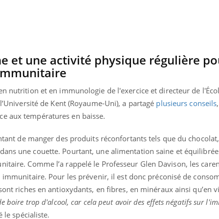
e et une activité physique régulière po
 immunitaire
n nutrition et en immunologie de l'exercice et directeur de l'Éco
e l’Université de Kent (Royaume-Uni), a partagé
plusieurs conseils
ce aux températures en baisse.
tentant de manger des produits réconfortants tels que du chocolat
ans une couette. Pourtant, une alimentation saine et équilibrée 
nitaire. Comme l’a rappelé le Professeur Glen Davison, les care
Youtube
bète & Ramadan 2026
Un « jumeau numériq
on immunitaire. Pour les prévenir, il est donc préconisé de cons
tube
Youtube
faciliter l’accès à la 
 sont riches en antioxydants, en fibres, en minéraux ainsi qu’en 
Ramadan approche, et, pour de
Youtube
préventive
 boire trop d'alcool, car cela peut avoir des effets négatifs sur l'i
breuses personnes atteintes de
Un établissement lié à u
ète, c'est une période de questions, de
é le spécialiste.