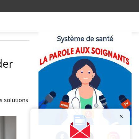
der
s solutions
Publicité