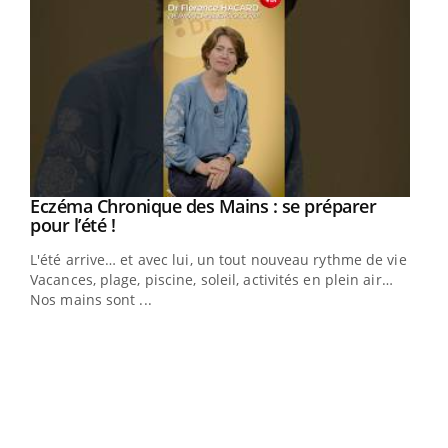
Eczéma Chronique des Mains : se préparer
Youtube
Youtube
pour l’été !
L'été arrive… et avec lui, un tout nouveau rythme de vie !
Vacances, plage, piscine, soleil, activités en plein air…
Nos mains sont ...
Dia
You
Le 
pers