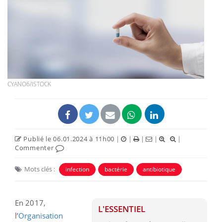
CYANO6/ISTOCK
Publié le 06.01.2024 à 11h00
|
|
|
|
|
Commenter
Mots clés :
infection
bactérie
antibiotique
En 2017,
L'ESSENTIEL
l’
Organisation