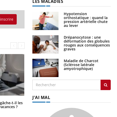
LES MALADIES
Hypotension
orthostatique : quand la
'inscrire
pression artérielle chute
au lever
Drépanocytose : une
déformation des globules
rouges aux conséquences
graves
Maladie de Charcot
(Sclérose latérale
amyotrophique)
J'AI MAL
Fortes chaleurs : pourquoi le risque
âche-t-il les
de noyade grimpe-t-il ?
vacances ?