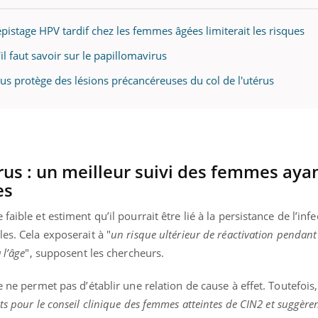
épistage HPV tardif chez les femmes âgées limiterait les risques
'il faut savoir sur le papillomavirus
ence en fer : comprendre pour
Insuline & Charge ment
tube
Youtube
Youtube
Yout
venir
osait en parler??
rus protège des lésions précancéreuses du col de l'utérus
gue, irritabilité, brouillard mental ou
En 2026, l'insuline dans l
e alopécie… Les symptômes de la
reste entourée d'idées re
nce en fer sont multiples ce qui la rend
patients comme parfois ch
érus : un meilleur suivi des femmes aya
es
aible et estiment qu’il pourrait être lié à la persistance de l’infe
les. Cela exposerait à "
un risque ultérieur de réactivation pendant
 l’âge
", supposent les chercheurs.
e ne permet pas d’établir une relation de cause à effet. Toutefois,
s pour le conseil clinique des femmes atteintes de CIN2
et suggèren