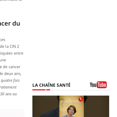
ncer du
ces
de la CIN 2
tiquées entre
’une
ue de cancer
 de deux ans,
 quatre fois
LA CHAÎNE SANTÉ
traitement
Youtube
 30 ans ou