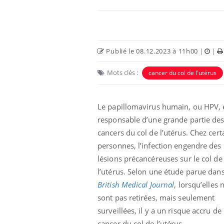
Publié le 08.12.2023 à 11h00
|
|
Mots clés :
cancer du col de l'utérus
Le papillomavirus humain, ou HPV, 
responsable d’une grande partie de
cancers du col de l’utérus. Chez cert
La sieste empêche-t-elle
personnes, l’infection engendre des
de dormir la nuit ?
lésions précancéreuses sur le col de
l’utérus. Selon une étude parue dans
British Medical Journal
, lorsqu’elles 
VIH : la fin du comprimé
tous les jours se profile-t-
sont pas retirées, mais seulement
elle enfin ?
surveillées, il y a un risque accru de
cancer du col de l’utérus.