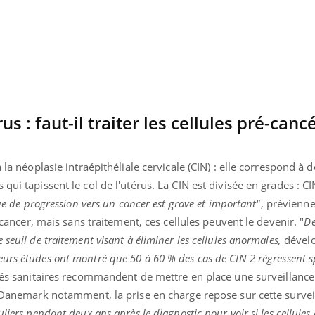
Pourquoi manger moins
Mordue 
de protéines pourrait
vacances
finalement être bénéfique
le coma
us : faut-il traiter les cellules pré-can
 la néoplasie intraépithéliale cervicale (CIN) : elle correspond à d
qui tapissent le col de l'utérus. La CIN est divisée en grades : CI
que de progression vers un cancer est grave et important"
, prévienne
n cancer, mais sans traitement, ces cellules peuvent le devenir. "
De
seuil de traitement visant à éliminer les cellules anormales,
dévelo
eurs études ont montré que 50 à 60 % des cas de CIN 2 régressent
tés sanitaires recommandent de mettre en place une surveillance
u Danemark notamment, la prise en charge repose sur cette surveil
liers pendant deux ans après le diagnostic pour voir si les cellules