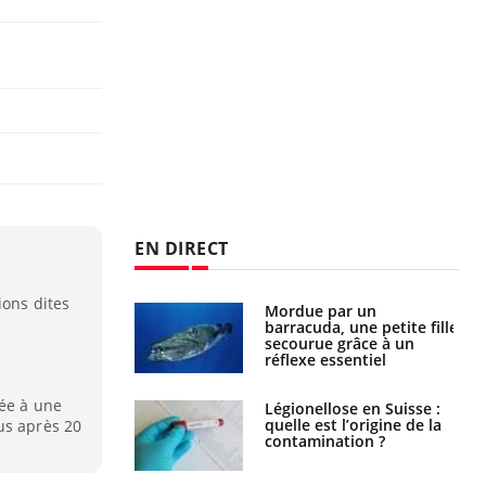
EN DIRECT
ions dites
e et chaleur : ce
Mordue par un
la science
barracuda, une petite fille
secourue grâce à un
réflexe essentiel
iée à une
phone nuit-il à
Légionellose en Suisse :
tissage de la
quelle est l’origine de la
us après 20
?
contamination ?