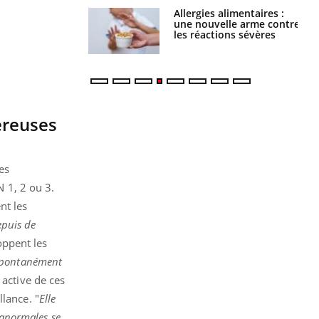
par une tique en
Allergies alimentaires :
, elle reste dans
une nouvelle arme contre
 pendant 42 jours
les réactions sévères
céreuses
es
N 1, 2 ou 3.
nt les
puis de
ppent les
 spontanément
 active de ces
lance. "
Elle
 anormales se