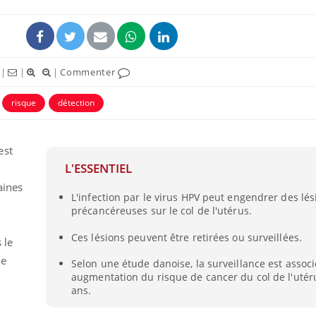
|
|
|
Commenter
risque
détection
est
L'ESSENTIEL
s
aines
L'infection par le virus HPV peut engendrer des lés
Fortes chaleurs :
Grossess
précancéreuses sur le col de l'utérus.
pourquoi le risque de
que dit 
noyade grimpe-t-il ?
Ces lésions peuvent être retirées ou surveillées.
 le
ne
Selon une étude danoise, la surveillance est assoc
Le Viagra pourrait-il
Le smart
freiner la propagation du
l'appren
augmentation du risque de cancer du col de l'utér
cancer ?
lecture 
ans.