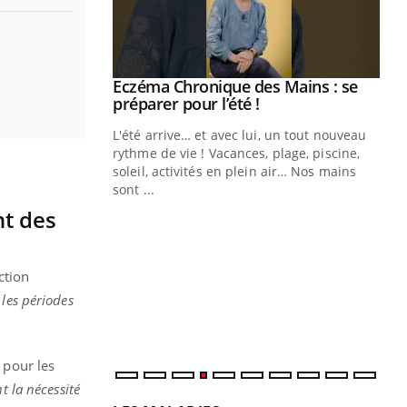
ale : et si on
Eczéma Chronique des Mains : se
Youtube
ube
Youtube
préparer pour l’été !
e diabète de type 2
L'été arrive… et avec lui, un tout nouveau
çues chez les
rythme de vie ! Vacances, plage, piscine,
ez les soignants.
soleil, activités en plein air… Nos mains
sont ...
Di
You
nt des
Le 
nom
dia
ction
défi
 les périodes
 pour les
t la nécessité