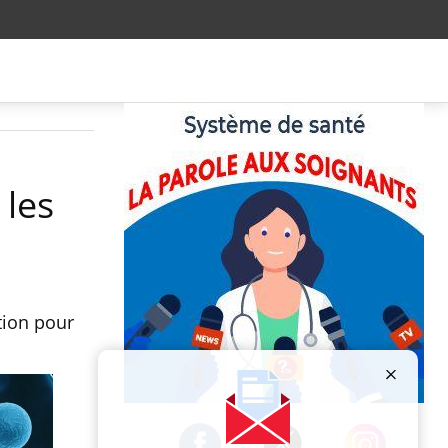
 les
tion pour
Publicité