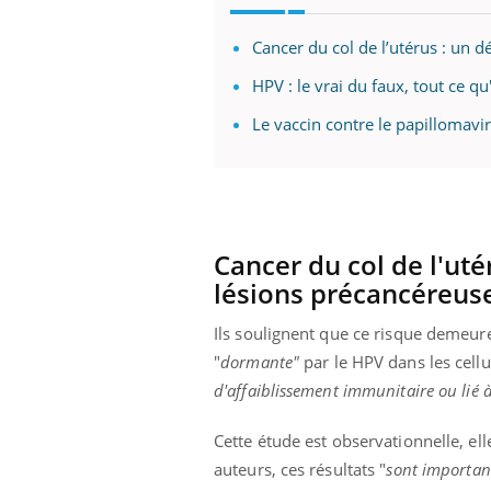
Cancer du col de l’utérus : un d
HPV : le vrai du faux, tout ce qu
Eczéma Chronique des Mains :
Car
Youtube
You
Youtube
expliquer ma maladie
pré
Le vaccin contre le papillomavi
Il y a des sujets qui sont faciles à aborder...
Fati
d'autres non ! D'un côté, poser des
mêm
questions sur la maladie d'un proche c'est
care
montrer ...
...
Cancer du col de l'ut
lésions précancéreus
Ils soulignent que ce risque demeure f
"
dormante"
par le HPV dans les cellu
d'affaiblissement immunitaire ou lié à
Cette étude est observationnelle, ell
auteurs, ces résultats "
sont important