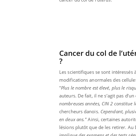
Pourquoi votre ventre
gâche-t-il les premiers
jours de vos vacances ?
Cancer du col de l’utér
?
Les scientifiques se sont intéressés à
modifications anormales des cellules 
"
Plus le nombre est élevé, plus le ris
auteurs. De fait, il ne s’agit pas d’u
nombreuses années, CIN 2 constitue le 
chercheurs danois.
Cependant, plusi
en deux ans."
Ainsi, certaines autori
lésions plutôt que de les retirer. A
implique des examens et des tests régu