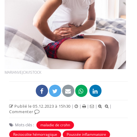
MARIANVEJCIK/ISTOCK
Publié le 05.12.2023 à 15h30
|
|
|
|
|
Commenter
Mots clés :
maladie de crohn
Rectocolite hémorragique
Poussée inflammatoire