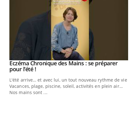
Eczéma Chronique des Mains : se préparer
Youtube
Youtube
pour l’été !
L'été arrive… et avec lui, un tout nouveau rythme de vie !
Vacances, plage, piscine, soleil, activités en plein air…
Nos mains sont ...
Dia
You
Le 
pers
ques