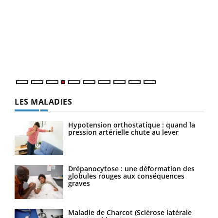
Dia
You
Le 
pers
ques
LES MALADIES
Hypotension orthostatique : quand la
pression artérielle chute au lever
Drépanocytose : une déformation des
globules rouges aux conséquences
graves
Maladie de Charcot (Sclérose latérale