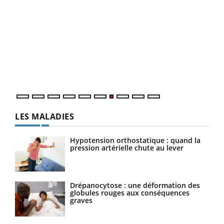
Ecz
You
(3/3
Dans
vous
quot
LES MALADIES
Hypotension orthostatique : quand la
pression artérielle chute au lever
Drépanocytose : une déformation des
globules rouges aux conséquences
graves