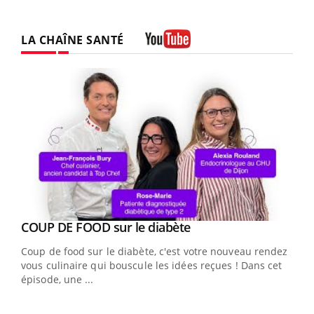
LA CHAÎNE SANTÉ
Youtube
Youtube
Yout
COUP DE FOOD sur le diabète
Quand l’entreprise mise sur le bien être global
Youtube
Youtube
Coup de food sur le diabète, c'est votre nouveau rendez-
"Les rendez-vous de la santé et de la qualité de vie au
vous culinaire qui bouscule les idées reçues ! Dans cet
travail" de Pourquoi Docteur reçoivent Régis Blugeon,
épisode, une ...
DRH et directeur ...