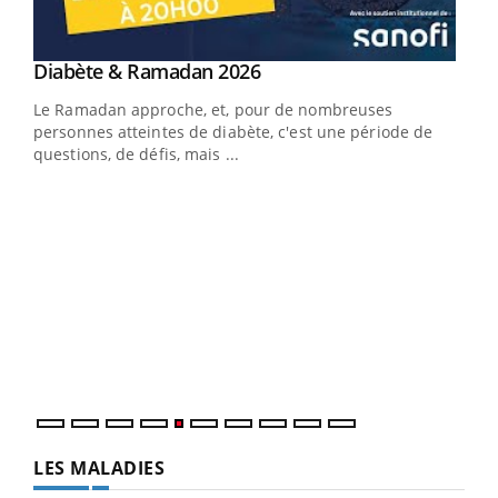
Youtube
Diabète & Ramadan 2026
Youtube
Le Ramadan approche, et, pour de nombreuses
vie !
personnes atteintes de diabète, c'est une période de
…
questions, de défis, mais ...
Un 
You
à l
Un é
mati
numé
LES MALADIES