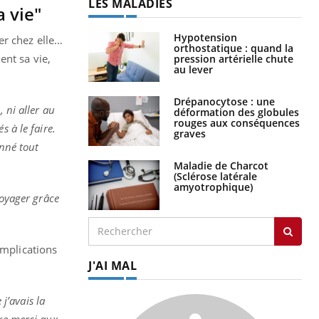
LES MALADIES
a vie"
Hypotension
er chez elle…
orthostatique : quand la
ent sa vie,
pression artérielle chute
au lever
Drépanocytose : une
 ni aller au
déformation des globules
rouges aux conséquences
 à le faire.
graves
onné tout
Maladie de Charcot
(Sclérose latérale
amyotrophique)
voyager grâce
implications
J'AI MAL
j’avais la