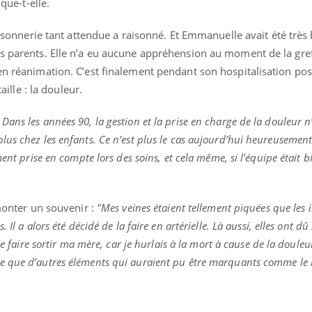
ique-t-elle.
sonnerie tant attendue a raisonné. Et Emmanuelle avait été très 
es parents. Elle n’a eu aucune appréhension au moment de la gr
ence en fer : comprendre pour
Insuline & Charge ment
tube
Youtube
en réanimation. C’est finalement pendant son hospitalisation pos
Youtube
Yout
venir
osait en parler??
taille : la douleur.
gue, irritabilité, brouillard mental ou
En 2026, l'insuline dans l
e alopécie… Les symptômes de la
reste entourée d'idées re
ans les années 90, la gestion et la prise en charge de la douleur n
nce en fer sont multiples ce qui la rend
patients comme parfois ch
us chez les enfants. Ce n’est plus le cas aujourd’hui heureusement
ent prise en compte lors des soins, et cela même, si l’équipe était b
emonter un souvenir :
"Mes veines étaient tellement piquées que les 
Il a alors été décidé de la faire en artérielle. Là aussi, elles ont dû
de faire sortir ma mère, car je hurlais à la mort à cause de la douleu
 que d’autres éléments qui auraient pu être marquants comme le r