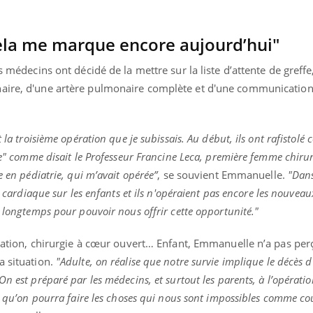
 cela me marque encore aujourd’hui"
s médecins ont décidé de la mettre sur la liste d’attente de greffe,
naire, d'une artère pulmonaire complète
et d'une communication 
.
 la troisième opération que je subissais. Au début, ils ont rafistolé
rie" comme disait le Professeur Francine Leca, première femme chiru
e en pédiatrie, qui m’avait opérée”
, se souvient Emmanuelle.
"Dans
e cardiaque sur les enfants et ils n'opéraient pas encore les nouveau
t longtemps pour pouvoir nous offrir cette opportunité."
pération, chirurgie à cœur ouvert… Enfant, Emmanuelle n’a pas pe
a situation.
"Adulte, on réalise que notre survie implique le décès 
n est préparé par les médecins, et surtout les parents, à l’opératio
ut qu’on pourra faire les choses qui nous sont impossibles comme co