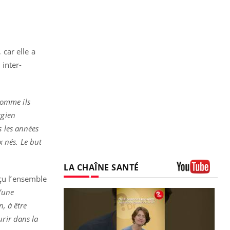
 car elle a
inter-
 comme ils
rgien
 les années
x nés
. Le but
LA CHAÎNE SANTÉ
rçu l’ensemble
Youtube
d’une
n, à être
urir dans la