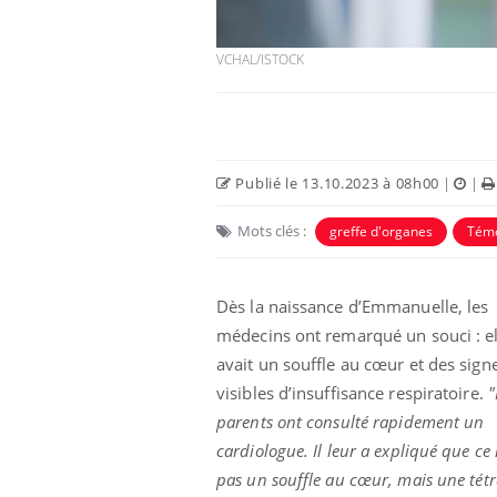
VCHAL/ISTOCK
Publié le 13.10.2023 à 08h00
|
|
Mots clés :
greffe d'organes
Tém
Dès la naissance d’Emmanuelle, les
Les crises d’angoisse
peuvent-elles survenir
médecins ont remarqué un souci : el
sans raison apparente ?
avait un souffle au cœur et des sign
visibles d’insuffisance respiratoire.
"
Fatigue en vacances :
parents ont consulté rapidement un
normal ou signe d’une
cardiologue. Il leur a expliqué que ce 
maladie ?
pas un souffle au cœur, mais une tétr