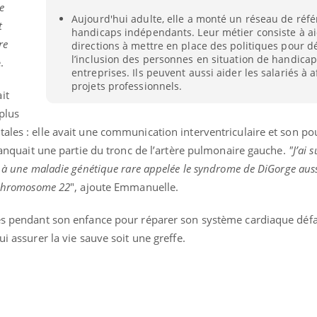
e
Mon enfant est-il trop
Comment
Aujourd'hui adulte, elle a monté un réseau de réfé
sensible ou simplement
pendant
t
handicaps indépendants. Leur métier consiste à ai
très empathique ?
re
directions à mettre en place des politiques pour 
l’inclusion des personnes en situation de handicap
e.
entreprises. Ils peuvent aussi aider les salariés à a
projets professionnels.
it
plus
tales : elle avait une communication interventriculaire et son 
 manquait une partie du tronc de l’artère pulmonaire gauche.
"J’ai
e à une maladie génétique rare appelée le syndrome de DiGorge aus
u chromosome 22
", ajoute Emmanuelle.
ées pendant son enfance pour réparer son système cardiaque défai
ui assurer la vie sauve soit une greffe.