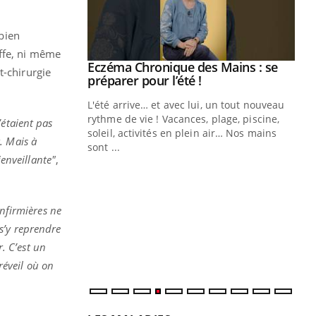
bien
effe, ni même
ale : et si on
Eczéma Chronique des Mains : se
Youtube
t-chirurgie
ube
Youtube
préparer pour l’été !
e diabète de type 2
L'été arrive… et avec lui, un tout nouveau
çues chez les
rythme de vie ! Vacances, plage, piscine,
’étaient pas
ez les soignants.
soleil, activités en plein air… Nos mains
. Mais à
sont ...
Di
ienveillante"
,
You
Le 
nom
infirmières ne
dia
défi
 s’y reprendre
r. C’est un
éveil où on