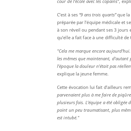
cour de l’école avec les copains"
, expl
C’est à ses
“9 ans trois quarts”
que la 
préparée par l’équipe médicale et s
Eczéma Chronique des Mains :
Car
Youtube
You
à son réveil ou pendant ses 3 jours 
Youtube
expliquer ma maladie
pré
qu’elle a fait face à une difficulté de 
Il y a des sujets qui sont faciles à aborder...
Fati
d'autres non ! D'un côté, poser des
mêm
"Cela me marque encore aujourd’hui. D
questions sur la maladie d'un proche c'est
care
les mêmes que maintenant, d’autant pl
montrer ...
...
l’époque la douleur n’était pas réellem
explique la jeune femme.
Cette évocation lui fait d’ailleurs r
parvenaient plus à me faire de piqûres. 
plusieurs fois. L’équipe a été obligée 
point un peu traumatisant, plus même
est intubé."