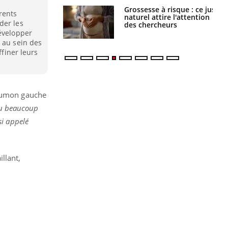
 éviter une otite
Grossesse à risque : ce jus
rents
 les vacances ?
naturel attire l'attention
der les
des chercheurs
développer
 au sein des
ffiner leurs
poumon gauche
 su beaucoup
si appelé
llant,