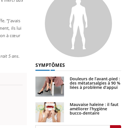
ire merci aux
e. “J’avais
ent, ils lui
ion à cœur
rait 5 ans.
SYMPTÔMES
Douleurs de l’avant-pied :
des métatarsalgies à 90 %
liées à problème d’appui
Mauvaise haleine : il faut
améliorer l’hygiène
bucco-dentaire