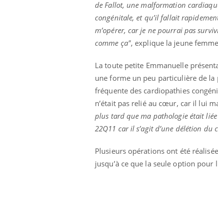
de Fallot, une malformation cardiaqu
Et si les caries pouvaient
bientôt disparaître sans
congénitale, et qu’il fallait rapidemen
plombage ?
m’opérer, car je ne pourrai pas surviv
comme ça"
, explique la jeune femm
La toute petite Emmanuelle présenta
une forme un peu particulière de la 
fréquente des cardiopathies congéni
n’était pas relié au cœur, car il lui
plus tard que ma pathologie était lié
22Q11 car il s’agit d’une délétion d
Plusieurs opérations ont été réalis
jusqu’à ce que la seule option pour l