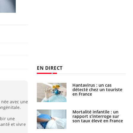
EN DIRECT
eunes enfants :
Hantavirus : un cas
rousse à
détecté chez un touriste
ie pour les
en France
s ?
t née avec une
ongénitale.
e métabolique :
Mortalité infantile : un
nt les meilleurs
rapport s’interroge sur
ubir une
s physiques ?
son taux élevé en France
santé et vivre