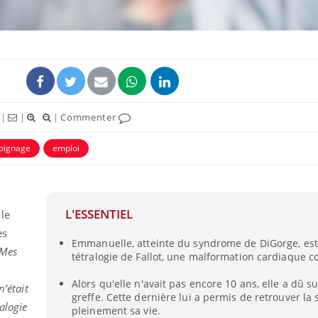
|
|
|
Commenter
oignage
emploi
Éclipse solaire du 12 août
Bébés, j
L'ESSENTIEL
: “Des verres adaptés,
quelle t
le
c'est indispensable pour
pharmac
es
la santé des yeux”
vacance
Emmanuelle, atteinte du syndrome de DiGorge, es
Mes
tétralogie de Fallot, une malformation cardiaque c
Les troubles du sommeil
Syndrom
modifient votre cerveau !
quels so
Alors qu'elle n'avait pas encore 10 ans, elle a dû s
n’était
exercice
greffe. Cette dernière lui a permis de retrouver la 
alogie
pleinement sa vie.