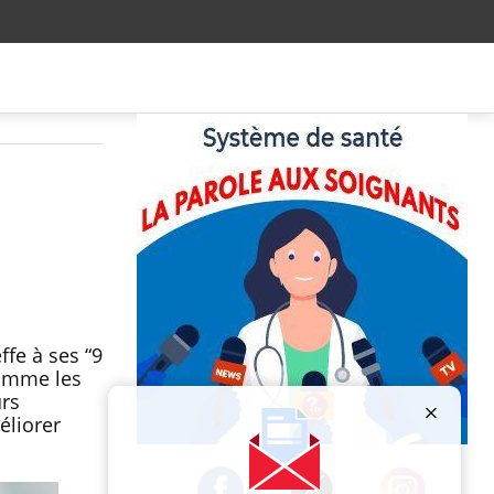
fe à ses “9
comme les
urs
éliorer
Publicité