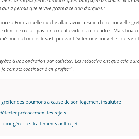
 vie et de ne pas faire n’importe quoi. Une façon d’honorer et de d
 qui a permis que je vive grâce à ce don d’organe."
ncé à Emmanuelle qu’elle allait avoir besoin d’une nouvelle greff
e donc ce n’était pas forcément évident à entendre.” Mais finalem
xpérimental moins invasif pouvant éviter une nouvelle intervent
e grâce à une opération par cathéter.
Les médecins ont que cela dure
t, je compte continuer à en profiter
".
t greffer des poumons à cause de son logement insalubre
 détecter précocement les rejets
pour gérer les traitements anti-rejet