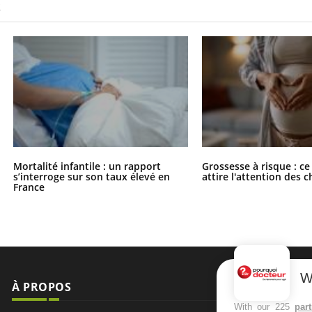
S
Mortalité infantile : un rapport
Grossesse à risque : ce
s’interroge sur son taux élevé en
attire l'attention des 
France
W
À PROPOS
NEWSLETT
With our 225
par