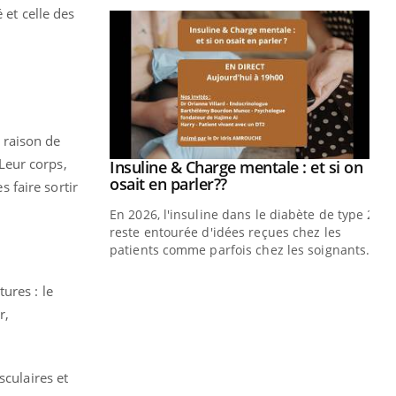
 et celle des
 raison de
Leur corps,
prendre pour
Insuline & Charge mentale : et si on
Youtube
Youtube
osait en parler??
s faire sortir
illard mental ou
En 2026, l'insuline dans le diabète de type 2
ptômes de la
reste entourée d'idées reçues chez les
ples ce qui la rend
patients comme parfois chez les soignants.
Ec
You
ures : le
pré
r,
L'é
ryt
sol
sculaires et
sont