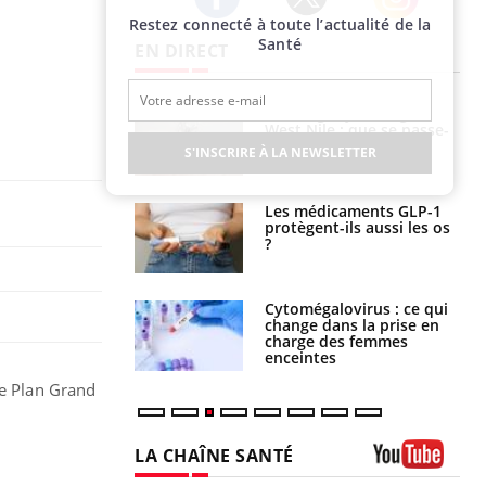
Restez connecté à toute l’actualité de la
Twitter
Facebook
Instagram
Santé
EN DIRECT
 oublier les
Chikungunya, dengue,
en vacances ?
West Nile : que se passe-
t-il dans le sud de la
S'INSCRIRE À LA NEWSLETTER
France ?
s connectés :
Les médicaments GLP-1
 le travail
protègent-ils aussi les os
 de plus en plus
?
soirées
olorectal : une
Cytomégalovirus : ce qui
e simple aurait
change dans la prise en
la donne au Pays
charge des femmes
enceintes
le Plan Grand
LA CHAÎNE SANTÉ
Youtube