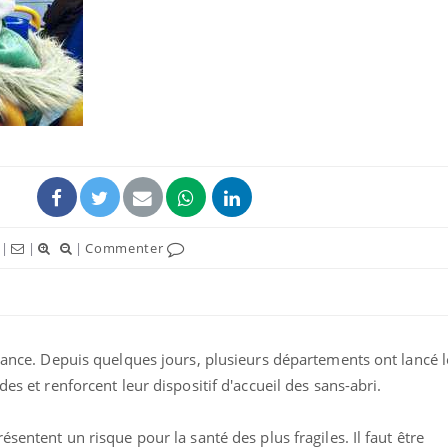
Hantavirus : un cas
Comment
détecté chez un touriste
écrans 
en France
Mortalité infantile : un
Toujour
rapport s’interroge sur
comment
son taux élevé en France
empiète
sur nos 
|
|
|
Commenter
Grossesse à risque : ce jus
Cancer c
naturel attire l'attention
stratégi
des chercheurs
changé 
basque
France. Depuis quelques jours, plusieurs départements ont lancé 
des et renforcent leur dispositif d'accueil des sans-abri.
ésentent un risque pour la santé des plus fragiles. Il faut être