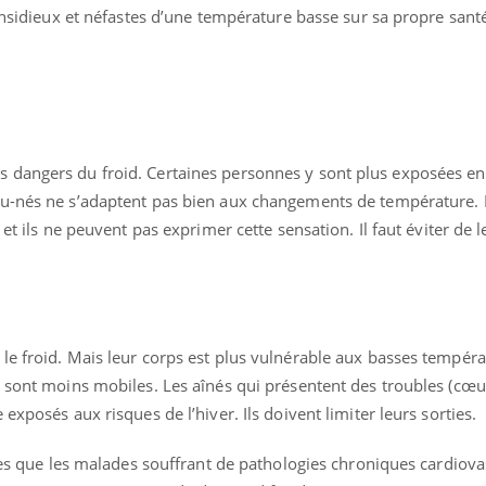
insidieux et néfastes d’une température basse sur sa propre santé
 dangers du froid. Certaines personnes y sont plus exposées en
au-nés ne s’adaptent pas bien aux changements de température. 
éma Chronique des Mains :
Carence en fer : com
tube
Youtube
Youtube
Youtube
liquer ma maladie
prévenir
et ils ne peuvent pas exprimer cette sensation. Il faut éviter de le
 a des sujets qui sont faciles à aborder...
Fatigue, irritabilité, brou
tres non ! D'un côté, poser des
même alopécie… Les sym
tions sur la maladie d'un proche c'est
carence en fer sont multi
rer ...
...
e froid. Mais leur corps est plus vulnérable aux basses températ
s sont moins mobiles. Les aînés qui présentent des troubles (cœu
exposés aux risques de l’hiver. Ils doivent limiter leurs sorties.
lles que les malades souffrant de pathologies chroniques cardiova