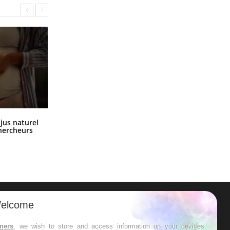
Comment oublier les écrans en
 jus naturel
vacances ?
chercheurs
elcome
ER
tners
, we wish to store and access information on your devices