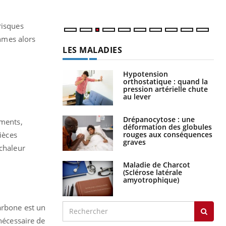
risques
thmes alors
LES MALADIES
Hypotension
orthostatique : quand la
pression artérielle chute
au lever
Drépanocytose : une
ements,
déformation des globules
rouges aux conséquences
ièces
graves
 chaleur
Maladie de Charcot
(Sclérose latérale
amyotrophique)
arbone est un
 nécessaire de