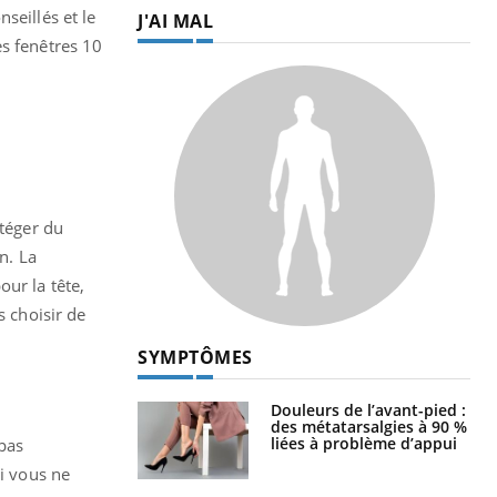
seillés et le
J'AI MAL
es fenêtres 10
otéger du
n. La
ur la tête,
s choisir de
SYMPTÔMES
Douleurs de l’avant-pied :
des métatarsalgies à 90 %
liées à problème d’appui
 pas
Si vous ne