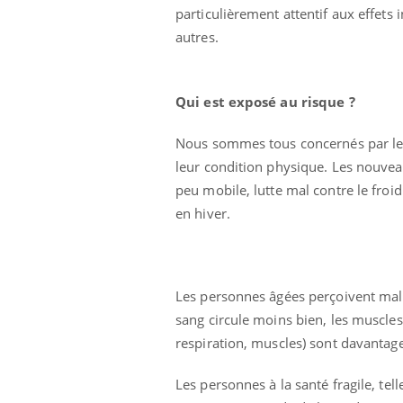
particulièrement attentif aux effets 
autres.
Qui est exposé au risque ?
Nous sommes tous concernés par les
leur condition physique. Les nouve
Ecz
You
exp
peu mobile, lutte mal contre le froid 
en hiver.
Il y
d'au
ques
mont
Les personnes âgées perçoivent mal l
sang circule moins bien, les muscle
respiration, muscles) sont davantage 
Les personnes à la santé fragile, te