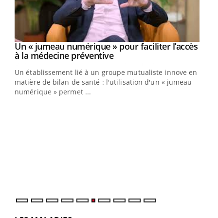
Un « jumeau numérique » pour faciliter l’accès
Youtube
Youtube
à la médecine préventive
Un établissement lié à un groupe mutualiste innove en
e
matière de bilan de santé : l'utilisation d'un « jumeau
numérique » permet ...
COU
You
Coup
vous
épis