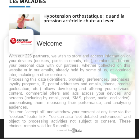
LES MALADIES
Hypotension orthostatique : quand la
pression artérielle chute au lever
Welcome
Drépanocytose : une déformation des
globules rouges aux conséquences
graves
With our 225
partners
, we wish to store and access information on
your devices (cookies, pixels in emails, etc.), combine and share
your personal data with our partners, whether collected on this
website or in our emails, already held by some of us, or obtained
Maladie de Charcot (Sclérose latérale
later, including in other contexts.
amyotrophique)
Processing this data (identifiers, browsing, preferences, purchases,
loyalty programs, IP, postal addresses and emails, phone, precise
geolocation, etc.) allows developing and offering you services,
content, commercial offers and ads across your devices and
screens (including by email, post, SMS, phone, audio, and video),
personalising them, measuring their performance, and analysing
audiences.
You can "accept all" and withdraw your consent at any time via the
"cookies" footer link
. You can also "set detailed preferences" and
object to processing activities not subject to consent. These
choices remain valid for 6 months.
powered by