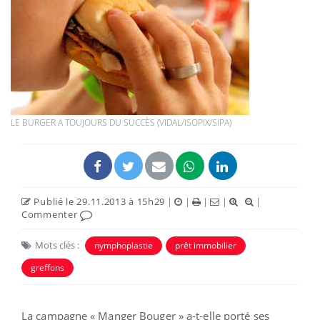
LE BURGER A TOUJOURS DU SUCCÈS (VIDAL/ISOPIX/SIPA)
Publié le 29.11.2013 à 15h29
|
|
|
|
|
Commenter
Mots clés :
nymphoplastie
prêt immobilier
greffons
La campagne « Manger Bouger » a-t-elle porté ses