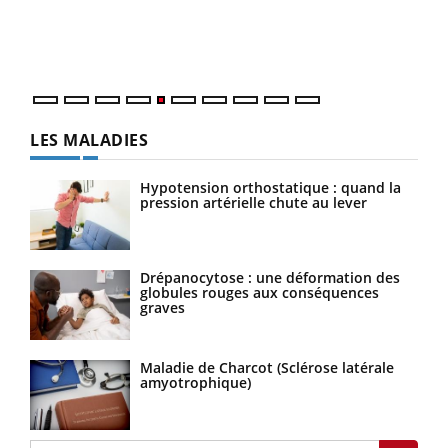
Un é
mati
numé
LES MALADIES
Hypotension orthostatique : quand la
pression artérielle chute au lever
Drépanocytose : une déformation des
globules rouges aux conséquences
graves
Maladie de Charcot (Sclérose latérale
amyotrophique)