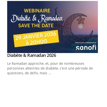
Youtube
Diabète & Ramadan 2026
Youtube
Le Ramadan approche, et, pour de nombreuses
vie !
personnes atteintes de diabète, c'est une période de
…
questions, de défis, mais ...
Un 
You
à l