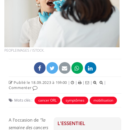
PEOPLEIMAGES / ISTOCK.
Publié le 18.09.2023 à 19h00
|
|
|
|
|
Commenter
Mots clés :
cancer ORL
symptômes
mobilisation
A l’occasion de
"la
L'ESSENTIEL
semaine des cancers