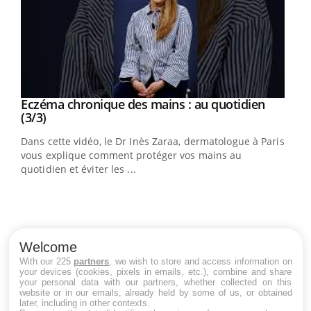
Youtube
al
Eczéma chronique des mains : au quotidien
Youtube
Youtube
(3/3)
au
Dans cette vidéo, le Dr Inès Zaraa, dermatologue à Paris,
,
vous explique comment protéger vos mains au
quotidien et éviter les ...
Ecz
You
(2/3
Welcome
Une 
With our 225
partners
, we wish to store and access information on
your devices (cookies, pixels in emails, etc.), combine and share
une 
your personal data with our partners, whether collected on this
une i
website or in our emails, already held by some of us, or obtained
later, including in other contexts.