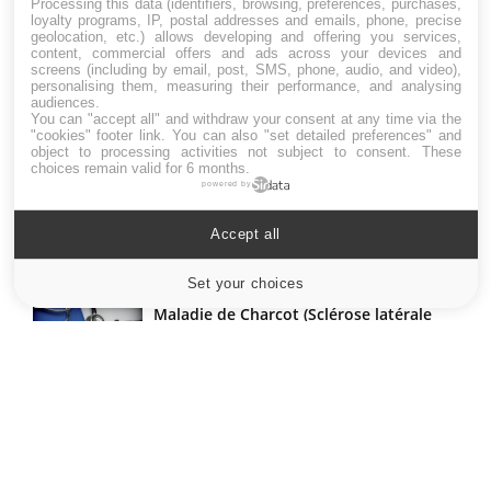
Processing this data (identifiers, browsing, preferences, purchases,
loyalty programs, IP, postal addresses and emails, phone, precise
geolocation, etc.) allows developing and offering you services,
content, commercial offers and ads across your devices and
LES MALADIES
screens (including by email, post, SMS, phone, audio, and video),
personalising them, measuring their performance, and analysing
audiences.
Hypotension orthostatique : quand la
You can "accept all" and withdraw your consent at any time via the
pression artérielle chute au lever
"cookies" footer link
. You can also "set detailed preferences" and
object to processing activities not subject to consent. These
choices remain valid for 6 months.
powered by
Drépanocytose : une déformation des
globules rouges aux conséquences
Accept all
graves
Set your choices
Cookies settings
Maladie de Charcot (Sclérose latérale
amyotrophique)