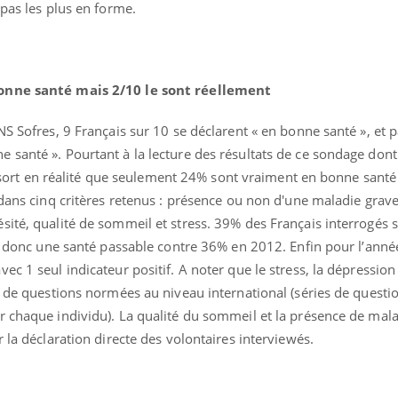
 pas les plus en forme.
bonne santé mais 2/10 le sont réellement
NS Sofres, 9 Français sur 10 se déclarent « en bonne santé », et 
 santé ». Pourtant à la lecture des résultats de ce sondage don
ence en fer : comprendre pour
Insuline & Charge ment
tube
Youtube
 ressort en réalité que seulement 24% sont vraiment en bonne sant
Youtube
Yout
venir
osait en parler??
 dans cinq critères retenus : présence ou non d'une maladie grav
gue, irritabilité, brouillard mental ou
En 2026, l'insuline dans l
ité, qualité de sommeil et stress. 39% des Français interrogés s
e alopécie… Les symptômes de la
reste entourée d'idées re
ent donc une santé passable contre 36% en 2012. Enfin pour l’ann
nce en fer sont multiples ce qui la rend
patients comme parfois ch
c 1 seul indicateur positif. A noter que le stress, la dépression 
e de questions normées au niveau international (séries de questi
r chaque individu). La qualité du sommeil et la présence de mal
 la déclaration directe des volontaires interviewés.