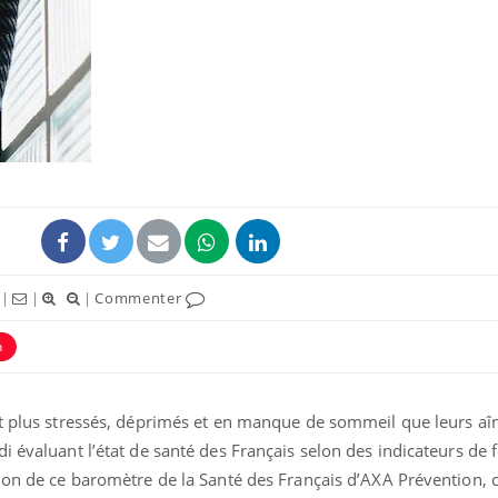
Cytomégalovirus : ce qui
Pourquo
change dans la prise en
gâche-t-
charge des femmes
jours de
enceintes
La sieste empêche-t-elle
Fortes c
de dormir la nuit ?
pourquo
noyade g
|
|
|
Commenter
VIH : la fin du comprimé
Le Viagr
tous les jours se profile-t-
freiner 
n
elle enfin ?
cancer ?
t plus stressés, déprimés et en manque de sommeil que leurs aîn
i évaluant l’état de santé des Français selon des indicateurs de 
tion de ce baromètre de la Santé des Français d’AXA Prévention,