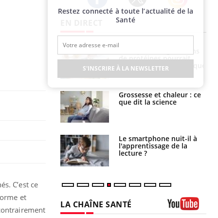
Restez connecté à toute l’actualité de la
Twitter
Facebook
Instagram
Santé
EN DIRECT
i votre ventre
Pourquoi manger moins
il les premiers
de protéines pourrait
 vos vacances ?
finalement être bénéfique
S'INSCRIRE À LA NEWSLETTER
haleurs :
Grossesse et chaleur : ce
i le risque de
que dit la science
rimpe-t-il ?
a pourrait-il
Le smartphone nuit-il à
la propagation du
l'apprentissage de la
lecture ?
és. C’est ce
forme et
LA CHAÎNE SANTÉ
 contrairement
Youtube