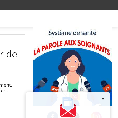
r de
ement.
sion.
Publicité