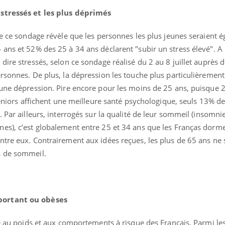
 stressés et les plus déprimés
de ce sondage révèle que les personnes les plus jeunes seraient 
ans et 52% des 25 à 34 ans déclarent "subir un stress élevé". A l
dire stressés, selon ce sondage réalisé du 2 au 8 juillet auprès d
rsonnes. De plus, la dépression les touche plus particulièrement
’une dépression. Pire encore pour les moins de 25 ans, puisque 
 séniors affichent une meilleure santé psychologique, seuls 13% de
 Par ailleurs, interrogés sur la qualité de leur sommeil (insomnie,
es), c’est globalement entre 25 et 34 ans que les Franças dorm
ntre eux. Contrairement aux idées reçues, les plus de 65 ans ne
s de sommeil.
portant ou obèses
ssé au poids et aux comportements à risque des Français. Parmi l