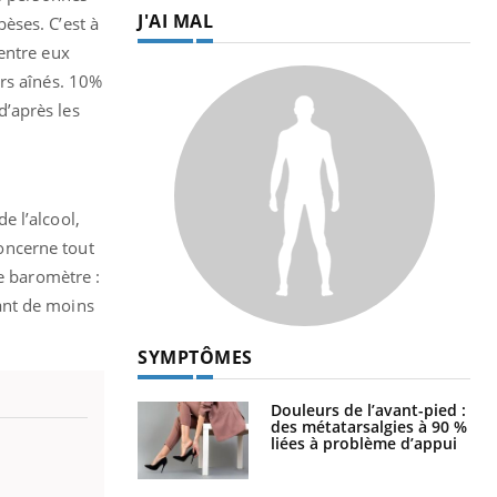
J'AI MAL
èses. C’est à
entre eux
urs aînés. 10%
’après les
e l’alcool,
oncerne tout
ce baromètre :
ant de moins
SYMPTÔMES
Douleurs de l’avant-pied :
des métatarsalgies à 90 %
liées à problème d’appui