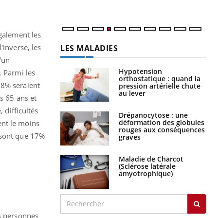
également les
'inverse, les
LES MALADIES
'un
Hypotension
. Parmi les
orthostatique : quand la
28% seraient
pression artérielle chute
au lever
s 65 ans et
 difficultés
Drépanocytose : une
déformation des globules
ent le moins
rouges aux conséquences
 sont que 17%
graves
Maladie de Charcot
(Sclérose latérale
amyotrophique)
es personnes