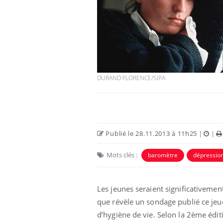
Cancer colorectal : une
stratégie simple aurait
changé la donne au Pays
basque
DURAND FLORENCE/SIPA
Chikungunya, dengue,
West Nile : que se passe-
t-il dans le sud de la
France ?
Publié le 28.11.2013 à 11h25
|
|
Les médicaments GLP-1
protègent-ils aussi les os
Mots clés :
baromètre
dépressio
?
Les jeunes seraient significativemen
que révèle un sondage publié ce jeud
d’hygiène de vie. Selon la 2ème édi