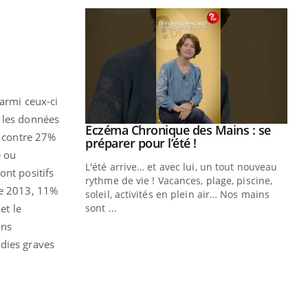
parmi ceux-ci
t les données
ale : et si on
Eczéma Chronique des Mains : se
Youtube
é contre 27%
ube
Youtube
préparer pour l’été !
e ou
e diabète de type 2
L'été arrive… et avec lui, un tout nouveau
ont positifs
çues chez les
rythme de vie ! Vacances, plage, piscine,
ée 2013, 11%
ez les soignants.
soleil, activités en plein air… Nos mains
et le
sont ...
Di
You
ons
adies graves
Le 
nom
dia
défi