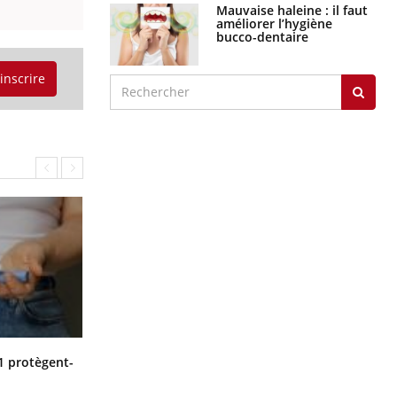
Mauvaise haleine : il faut
améliorer l’hygiène
bucco-dentaire
'inscrire
Cytomégalovirus : ce qui change
1 protègent-
dans la prise en charge des femmes
enceintes