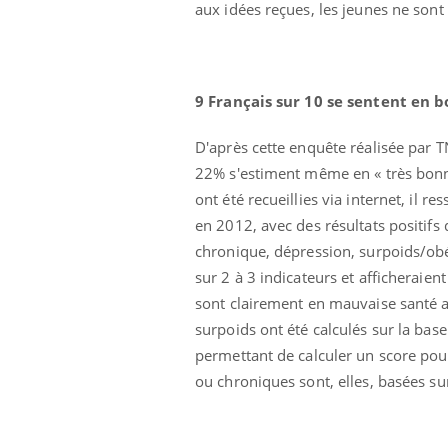
aux idées reçues, les jeunes ne sont
9 Français sur 10 se sentent en 
D'après cette enquête réalisée par T
22% s'estiment même en « très bonne
Eczéma Chronique des Mains :
Car
Youtube
You
ont été recueillies via internet, il
Youtube
expliquer ma maladie
pré
en 2012, avec des résultats positifs
Il y a des sujets qui sont faciles à aborder...
Fati
chronique, dépression, surpoids/obés
d'autres non ! D'un côté, poser des
mêm
sur 2 à 3 indicateurs et afficherai
questions sur la maladie d'un proche c'est
care
sont clairement en mauvaise santé ave
montrer ...
...
surpoids ont été calculés sur la bas
permettant de calculer un score pou
ou chroniques sont, elles, basées sur