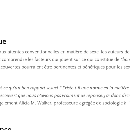
Pourquoi votre ventre
Pourquo
gâche-t-il les premiers
de prot
jours de vos vacances ?
finalem
ue
ux attentes conventionnelles en matière de sexe, les auteurs de
t comprendre les facteurs qui jouent sur ce qui constitue de
"bon
écouvertes pourraient être pertinentes et bénéfiques pour les se
st-ce qu'un bon rapport sexuel ? Existe-t-il une norme en la matière
 découvert que nous n'avions pas vraiment de réponse. J'ai donc dé
galement Alicia M. Walker, professeure agrégée de sociologie à l'
ance