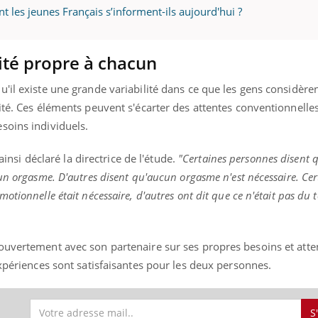
t les jeunes Français s’informent-ils aujourd'hui ?
gue, irritabilité, brouillard mental ou
e alopécie… Les symptômes de la
nce en fer sont multiples ce qui la rend
ité propre à chacun
Insuline & Charge ment
Youtube
Yout
osait en parler??
u'il existe une grande variabilité dans ce que les gens considè
En 2026, l'insuline dans l
ité. Ces éléments peuvent s'écarter des attentes conventionnelles
reste entourée d'idées re
soins individuels.
patients comme parfois ch
ainsi déclaré la directrice de l'étude.
"Certaines personnes disent 
un orgasme. D'autres disent qu'aucun orgasme n'est nécessaire. Cer
tionnelle était nécessaire, d'autres ont dit que ce n'était pas du t
ouvertement avec son partenaire sur ses propres besoins et atte
expériences sont satisfaisantes pour les deux personnes.
S