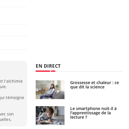
EN DIRECT
t l'alchimie
haleurs :
Grossesse et chaleur : ce
uie.
i le risque de
que dit la science
rimpe-t-il ?
 qui témoigne
a pourrait-il
Le smartphone nuit-il à
la propagation du
l'apprentissage de la
vec son
lecture ?
elles.