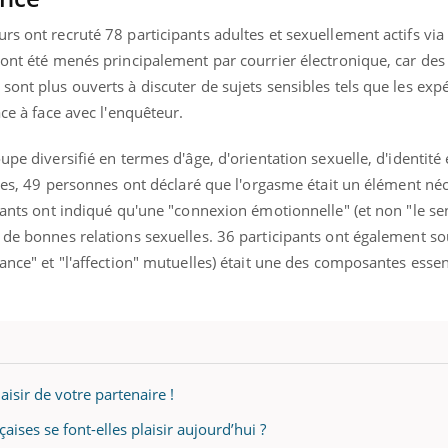
rs ont recruté 78 participants adultes et sexuellement actifs via
 ont été menés principalement par courrier électronique, car des
sont plus ouverts à discuter de sujets sensibles tels que les exp
ace à face avec l'enquêteur.
upe diversifié en termes d'âge, d'orientation sexuelle, d'identité 
oires, 49 personnes ont déclaré que l'orgasme était un élément né
ipants ont indiqué qu'une "connexion émotionnelle" (et non "le s
 de bonnes relations sexuelles. 36 participants ont également s
iance" et "l'affection" mutuelles) était une des composantes essen
laisir de votre partenaire !
ence en fer : comprendre pour
tube
ises se font-elles plaisir aujourd’hui ?
Youtube
venir