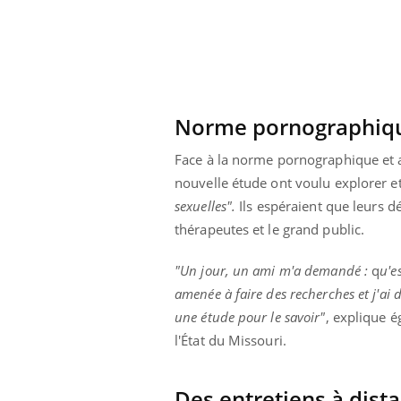
Cytomégalovirus : ce qui
change dans la prise en
charge des femmes
enceintes
Norme pornographiq
Face à la norme pornographique et a
nouvelle étude ont voulu explorer e
sexuelles".
Ils espéraient que leurs d
thérapeutes et le grand public.
"Un jour, un ami m'a demandé :
q
u'e
amenée à faire des recherches et j'ai
une étude pour le savoir"
, explique é
l'État du Missouri.
Des entretiens à dist