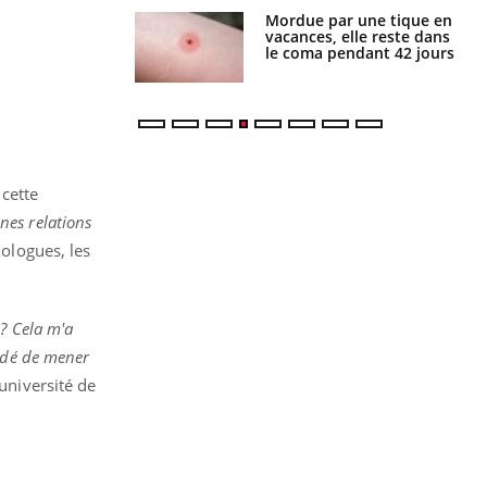
i manger moins
Mordue par une tique en
éines pourrait
vacances, elle reste dans
ent être bénéfique
le coma pendant 42 jours
 cette
nes relations
xologues, les
 ? Cela m'a
cidé de mener
université de