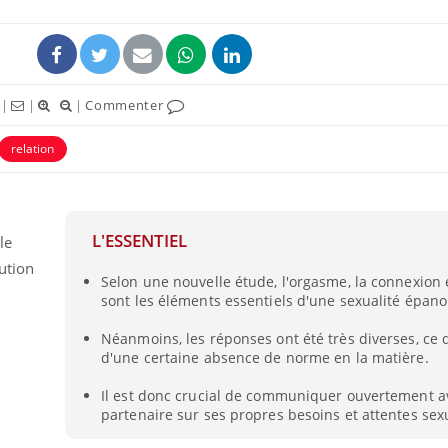
|
|
|
Commenter
relation
L'ESSENTIEL
le
lution
Selon une nouvelle étude, l'orgasme, la connexion e
La sieste empêche-t-elle
Fortes c
sont les éléments essentiels d'une sexualité épano
de dormir la nuit ?
pourquo
noyade g
Néanmoins, les réponses ont été très diverses, ce
d'une certaine absence de norme en la matière.
VIH : la fin du comprimé
Le Viagr
tous les jours se profile-t-
freiner 
Il est donc crucial de communiquer ouvertement a
elle enfin ?
cancer ?
partenaire sur ses propres besoins et attentes sexu