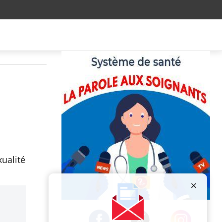
e
xualité
Publicité