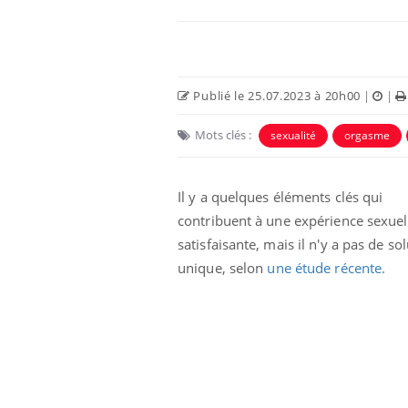
Publié le 25.07.2023 à 20h00
|
|
Mots clés :
sexualité
orgasme
Il y a quelques éléments clés qui
contribuent à une expérience sexuel
satisfaisante, mais il n'y a pas de so
Chikungunya, dengue,
unique, selon
une étude récente.
West Nile : que se passe-
t-il dans le sud de la
France ?
Les médicaments GLP-1
protègent-ils aussi les os
?