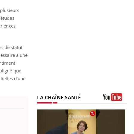
 plusieurs
 études
ériences
et de statut
cessaire à une
entiment
ouligné que
tielles d'une
LA CHAÎNE SANTÉ
Youtube