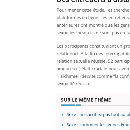
Pour mener cette étude, les chercheu
plateformes en ligne. Les entretiens
antérieures ont montré que les gens 
sexuelles lorsqu'ils ne sont pas en f
Les participants constituaient un gro
relationnel. A la fin des interrogat
relation sexuelle réussie. 52 partic
amoureux") était cruciale pour avoir
"l'alchimie" (décrite comme "la conf
sexualité réussie.
SUR LE MÊME THÈME
Sexe : ne sacrifiez pas tout au p
Car
You
Sexe : comment les jeunes França
pré