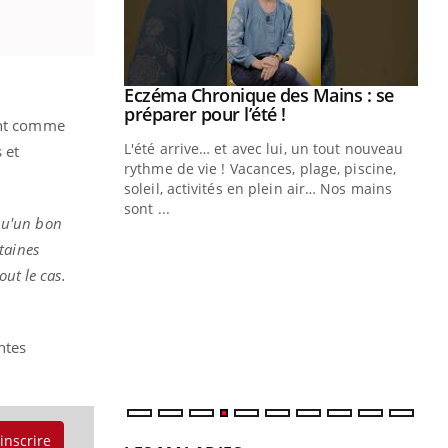
ale : et si on
Eczéma Chronique des Mains : se
Youtube
ube
Youtube
préparer pour l’été !
rent comme
e diabète de type 2
L'été arrive… et avec lui, un tout nouveau
 et
çues chez les
rythme de vie ! Vacances, plage, piscine,
ez les soignants.
soleil, activités en plein air… Nos mains
sont ...
qu'un bon
Di
You
taines
Le 
out le cas.
nom
dia
défi
ntes
'inscrire