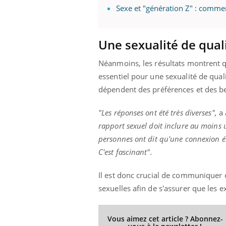
Sexe et "génération Z" : commen
Fati
mêm
care
...
Une sexualité de qual
Eczéma Chronique des Mains :
Youtube
Youtube
expliquer ma maladie
Néanmoins, les résultats montrent q
Il y a des sujets qui sont faciles à aborder...
essentiel pour une sexualité de qual
d'autres non ! D'un côté, poser des
dépendent des préférences et des be
questions sur la maladie d'un proche c'est
montrer ...
"Les réponses ont été très diverses",
a 
rapport sexuel doit inclure au moins 
personnes ont dit qu'une connexion émo
C'est fascinant".
Il est donc crucial de communiquer 
sexuelles afin de s'assurer que les 
Vous aimez cet article ? Abonnez-