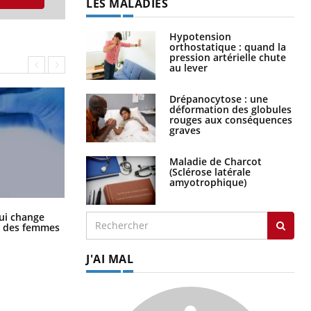
LES MALADIES
Hypotension
orthostatique : quand la
pression artérielle chute
au lever
Drépanocytose : une
déformation des globules
rouges aux conséquences
graves
Maladie de Charcot
(Sclérose latérale
amyotrophique)
La sieste empêche-t-elle de dormir
ui change
la nuit ?
ge des femmes
J'AI MAL