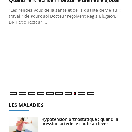
Quand l’entreprise mise sur le bien être global
ndez-
"Les rendez-vous de la santé et de la qualité de vie au
cet
travail" de Pourquoi Docteur reçoivent Régis Blugeon,
DRH et directeur ...
Ecz
You
(3/3
Dans
vous
quot
LES MALADIES
Hypotension orthostatique : quand la
pression artérielle chute au lever