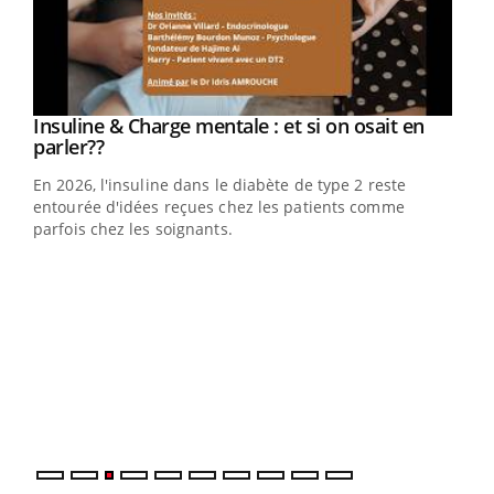
Insuline & Charge mentale : et si on osait en
Youtube
Youtube
parler??
En 2026, l'insuline dans le diabète de type 2 reste
entourée d'idées reçues chez les patients comme
parfois chez les soignants.
Ecz
You
pour
L'ét
Vaca
Nos 