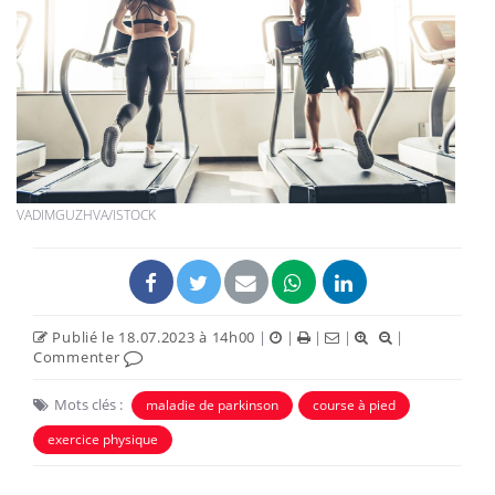
VADIMGUZHVA/ISTOCK
Publié le 18.07.2023 à 14h00
|
|
|
|
|
Commenter
Mots clés :
maladie de parkinson
course à pied
exercice physique