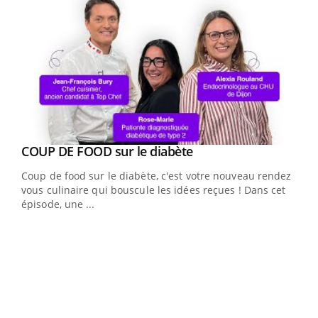
Youtube
cès
COUP DE FOOD sur le diabète
Youtube
Coup de food sur le diabète, c'est votre nouveau rendez-
 en
vous culinaire qui bouscule les idées reçues ! Dans cet
u
épisode, une ...
Qua
You
"Les
trav