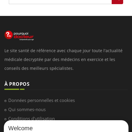
Le site santé de référence avec chaque jour toute l'actualité
médicale decryptée par des médecins en exercice et les
conseils des meilleurs spécialistes.
À PROPOS
Données personnelles et cookies
Qui sommes-nous
Conditions d'utilisation
Plan du site
Welcome