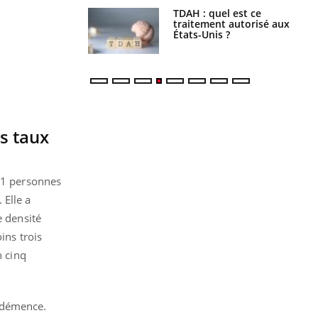
s alimentaires :
TDAH : quel est ce
velle arme contre
traitement autorisé aux
tions sévères
États-Unis ?
s taux
571 personnes
 Elle a
e densité
ins trois
n cinq
e démence.