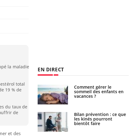
ppé la maladie
EN DIRECT
estérol total
par un
Comment gérer le
 de 19 % de
a, une petite fille
sommeil des enfants en
e grâce à un
vacances ?
essentiel
ées du taux de
ouffrir de
lose en Suisse :
Bilan prévention : ce que
st l’origine de la
les kinés pourront
nation ?
bientôt faire
mer et des