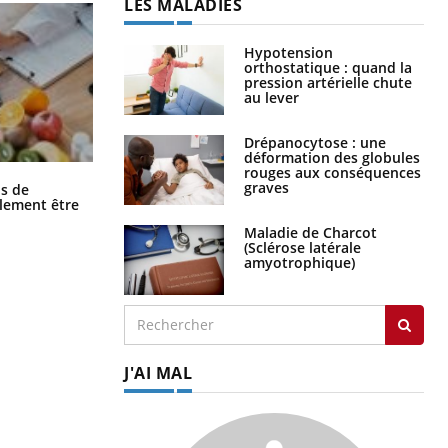
LES MALADIES
Hypotension
orthostatique : quand la
pression artérielle chute
au lever
Drépanocytose : une
déformation des globules
rouges aux conséquences
Grossesse et chaleur : ce que dit la
graves
s de
science
alement être
Maladie de Charcot
(Sclérose latérale
amyotrophique)
J'AI MAL