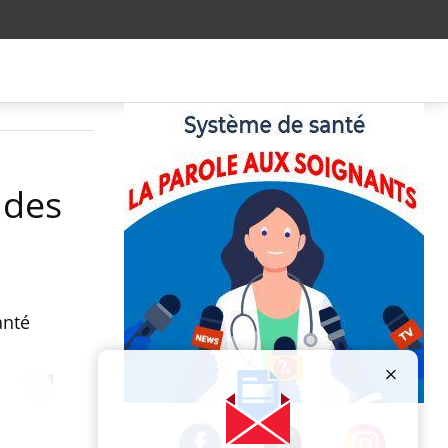
 des
anté
Publicité