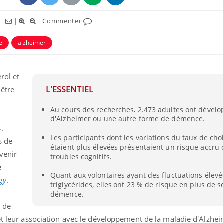
|
|
|
Commenter
e
alzheimer
rol et
L'ESSENTIEL
 être
Au cours des recherches, 2.473 adultes ont dévelo
d'Alzheimer ou une autre forme de démence.
.
Les participants dont les variations du taux de chol
s de
Grossesse et chaleur : ce
Mordue 
étaient plus élevées présentaient un risque accru
que dit la science
barracud
venir
troubles cognitifs.
secouru
réflexe 
e
Quant aux volontaires ayant des fluctuations élev
gy
.
triglycérides, elles ont 23 % de risque en plus de s
Le smartphone nuit-il à
Légionel
démence.
l'apprentissage de la
quelle e
lecture ?
contami
n de
et leur association avec le développement de la maladie d'Alzhei