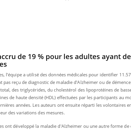
Mordue par une tique en
Allergie
vacances, elle reste dans
une nou
le coma pendant 42 jours
les réac
ccru de 19 % pour les adultes ayant de
les
es, l’équipe a utilisé des données médicales pour identifier 11.
nt pas reçu de diagnostic de maladie d'Alzheimer ou de démence.
otal, des triglycérides, du cholestérol des lipoprotéines de bass
éines de haute densité (HDL) effectuées par les participants au mo
rnières années. Les auteurs ont ensuite réparti les volontaires e
eur des variations des mesures.
nnes ont développé la maladie d'Alzheimer ou une autre forme d