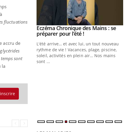
emps
 à
es fluctuations
ale : et si on
Eczéma Chronique des Mains : se
Youtube
ube
Youtube
préparer pour l’été !
ue accru de
e diabète de type 2
L'été arrive… et avec lui, un tout nouveau
çues chez les
rythme de vie ! Vacances, plage, piscine,
glycérides
ez les soignants.
soleil, activités en plein air… Nos mains
e temps sont
sont ...
 la
Di
You
Le 
nom
dia
'inscrire
défi