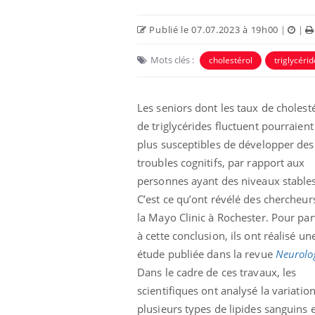
Publié le 07.07.2023 à 19h00
|
|
Mots clés :
cholestérol
triglycérid
Les seniors dont les taux de cholesté
de triglycérides fluctuent pourraient
plus susceptibles de développer des
troubles cognitifs, par rapport aux
personnes ayant des niveaux stables
C’est ce qu’ont révélé des chercheur
Fortes chaleurs :
pourquoi le risque de
la Mayo Clinic à Rochester. Pour par
noyade grimpe-t-il ?
à cette conclusion, ils ont réalisé un
étude publiée dans la revue
Neurolo
Le Viagra pourrait-il
Dans le cadre de ces travaux, les
freiner la propagation du
cancer ?
scientifiques ont analysé la variatio
plusieurs types de lipides sanguins 