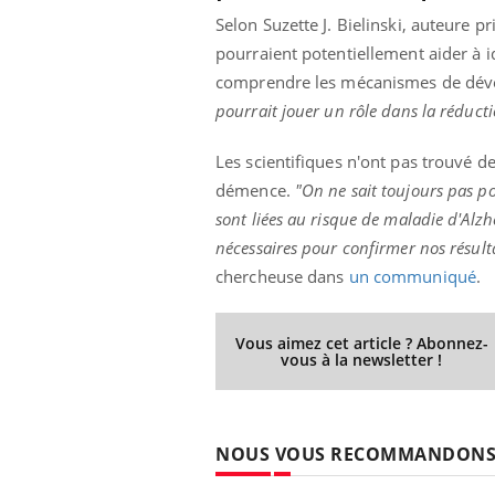
Fati
Selon Suzette J. Bielinski, auteure pr
mêm
pourraient potentiellement aider à i
care
comprendre les mécanismes de dév
...
Eczéma Chronique des Mains :
Youtube
pourrait jouer un rôle dans la réduct
Youtube
expliquer ma maladie
Les scientifiques n'ont pas trouvé de
Il y a des sujets qui sont faciles à aborder...
d'autres non ! D'un côté, poser des
démence.
"On ne sait toujours pas po
questions sur la maladie d'un proche c'est
sont liées au risque de maladie d'Alzh
montrer ...
nécessaires pour confirmer nos résulta
chercheuse dans
un communiqué
.
Vous aimez cet article ? Abonnez-
vous à la newsletter !
NOUS VOUS RECOMMANDON