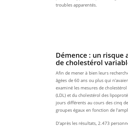
troubles apparentés.
Pourquoi manger moins
de protéines pourrait
finalement être bénéfique
Démence : un risque a
de cholestérol variab
Afin de mener à bien leurs recherch
âgées de 60 ans ou plus qui n'avaie
examiné les mesures de cholestérol t
(LDL) et du cholestérol des lipoprot
jours différents au cours des cinq de
groupes égaux en fonction de l'ampl
D’après les résultats, 2.473 perso