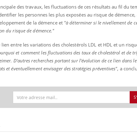
gue, irritabilité, brouillard mental ou
incipale des travaux, les fluctuations de ces résultats au fil du t
e alopécie… Les symptômes de la
dentifier les personnes les plus exposées au risque de démence,
nce en fer sont multiples ce qui la rend
eloppement de la démence et
"à déterminer si le nivellement de c
Insuline & Charge ment
Youtube
ion du risque de démence."
Yout
osait en parler??
 lien entre les variations des cholestérols LDL et HDL et un risq
En 2026, l'insuline dans l
reste entourée d'idées re
urquoi et comment les fluctuations des taux de cholestérol et de tri
patients comme parfois ch
eimer. D'autres recherches portant sur l'évolution de ce lien dans l
ts et éventuellement envisager des stratégies préventives",
a conclu
S
S