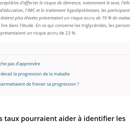
ceptibles d'affecter le risque de démence, notamment le sexe, l’ethn
 d'éducation, l'IMC et le traitement hypolipidémiant, les participant
l étaient plus élevées présentaient un risque accru de 19 % de mala
lire dans l’étude. En ce qui concerne les triglycérides, les perso
 présentaient un risque accru de 23 %.
che pas d'apprendre
rderait la progression de la maladie
 permettaient de freiner sa progression ?
s taux pourraient aider à identifier les
ence en fer : comprendre pour
tube
Youtube
venir