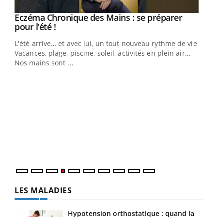
Eczéma Chronique des Mains : se préparer
Youtube
Youtube
pour l’été !
L'été arrive… et avec lui, un tout nouveau rythme de vie !
Vacances, plage, piscine, soleil, activités en plein air…
Nos mains sont ...
Dia
You
Le 
pers
ques
LES MALADIES
Hypotension orthostatique : quand la