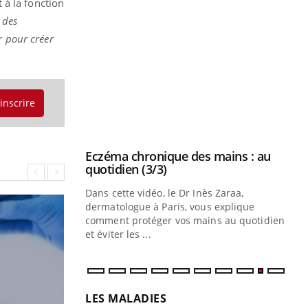
 à la fonction
 des
r pour créer
se sur le bien
Eczéma chronique des mains : au
Youtube
Youtube
quotidien (3/3)
nté et de la
Dans cette vidéo, le Dr Inès Zaraa,
'inscrire
 de Pourquoi
dermatologue à Paris, vous explique
Blugeon, DRH et
comment protéger vos mains au quotidien
et éviter les ...
Ec
You
sy
Une
sèc
per
irri
LES MALADIES