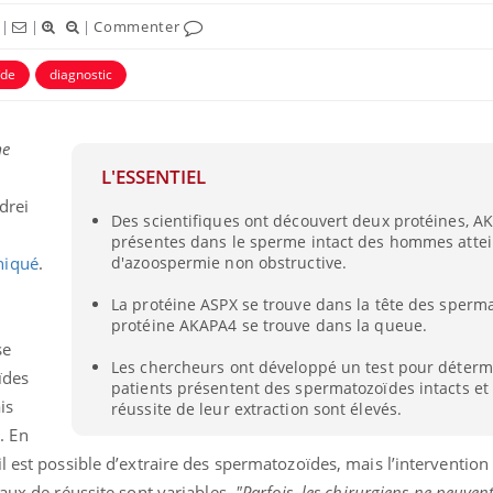
|
|
|
Commenter
ïde
diagnostic
me
L'ESSENTIEL
drei
Des scientifiques ont découvert deux protéines, A
présentes dans le sperme intact des hommes attei
iqué
.
d'azoospermie non obstructive.
La protéine ASPX se trouve dans la tête des sperma
protéine AKAPA4 se trouve dans la queue.
se
Les chercheurs ont développé un test pour détermi
ïdes
patients présentent des spermatozoïdes intacts et 
is
réussite de leur extraction sont élevés.
. En
l est possible d’extraire des spermatozoïdes, mais l’intervention 
taux de réussite sont variables.
"Parfois, les chirurgiens ne peuven