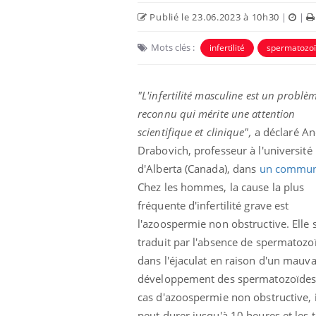
Publié le 23.06.2023 à 10h30
|
|
Mots clés :
infertilité
spermatozo
"L'infertilité masculine est un problè
reconnu qui mérite une attention
scientifique et clinique",
a déclaré An
Drabovich, professeur à l'université
d'Alberta (Canada), dans
un commun
Chez les hommes, la cause la plus
fréquente d'infertilité grave est
l'azoospermie non obstructive. Elle 
traduit par l'absence de spermatozo
dans l'éjaculat en raison d'un mauva
développement des spermatozoïdes
cas d'azoospermie non obstructive, i
peut durer jusqu'à 10 heures et les 