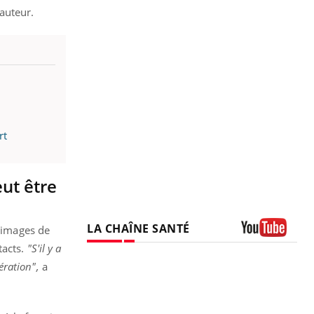
'auteur.
rt
ut être
LA CHAÎNE SANTÉ
d'images de
Youtube
tacts.
"S'il y a
ération",
a