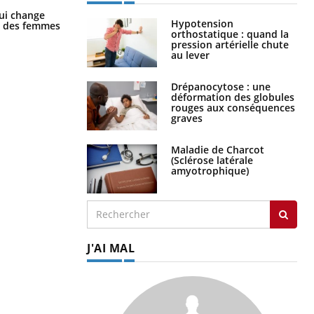
La sieste empêche-t-elle de dormir
ui change
la nuit ?
Hypotension
ge des femmes
orthostatique : quand la
pression artérielle chute
au lever
Drépanocytose : une
déformation des globules
rouges aux conséquences
graves
Maladie de Charcot
(Sclérose latérale
amyotrophique)
J'AI MAL