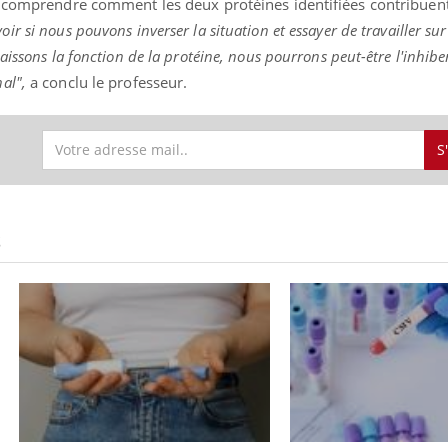
t comprendre comment les deux protéines identifiées contribuent
ir si nous pouvons inverser la situation et essayer de travailler sur
issons la fonction de la protéine, nous pourrons peut-être l'inhibe
al",
a conclu le professeur.
Youtube
P DE FOOD sur le diabète
Quand l’entreprise mi
tube
Youtube
Youtube
être global
 de food sur le diabète, c'est votre
"Les rendez-vous de la sa
S
veau rendez-vous culinaire qui
qualité de vie au travail"
cule les idées reçues ! Dans cet
Docteur reçoivent Régis 
ode, une ...
directeur ...
S