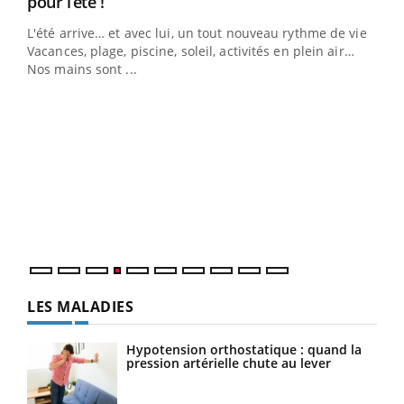
Youtube
pour l’été !
L'été arrive… et avec lui, un tout nouveau rythme de vie !
Vacances, plage, piscine, soleil, activités en plein air…
Nos mains sont ...
Dia
You
Le 
pers
ques
LES MALADIES
Hypotension orthostatique : quand la
pression artérielle chute au lever