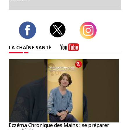
Twitter
Facebook
Instagram
LA CHAÎNE SANTÉ
Youtube
Eczéma Chronique des Mains : se préparer
Youtube