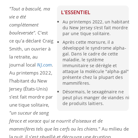
"Tout a basculé, ma
L'ESSENTIEL
vie a été
Au printemps 2022, un habitant
complètement
du New Jersey s’est fait mordre
bouleversée".
C’est
par une tique solitaire.
ce qu’a déclaré Craig
Après cette morsure, il a
développé le syndrome alpha-
Smith, un ouvrier à
gal. Dans le cadre de cette
la retraite, au
maladie, le système
journal local
NJ.com
.
immunitaire se dérègle et
attaque la molécule "alpha-gal"
Au printemps 2022,
présente chez la plupart des
l’habitant du New
mammifères.
Jersey (États-Unis)
Désormais, le sexagénaire ne
s’est fait mordre par
peut plus manger de viandes ni
de produits laitiers.
une tique solitaire,
"un suceur de sang
féroce et vorace qui se nourrit d'oiseaux et de
mammifères tels que les cerfs ou les chiens."
Au milieu de
la nuit, il s'est réveillé et découvre une éruption