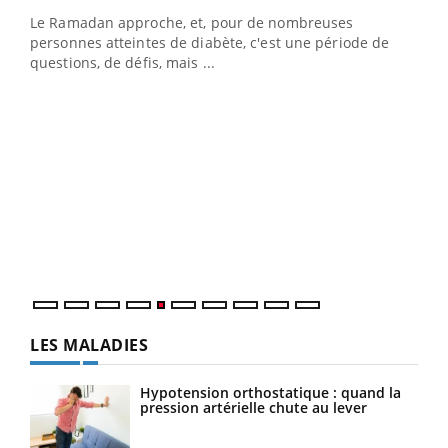
Le Ramadan approche, et, pour de nombreuses
vie !
personnes atteintes de diabète, c'est une période de
…
questions, de défis, mais ...
Un 
You
à l
Un é
mati
numé
LES MALADIES
Hypotension orthostatique : quand la
pression artérielle chute au lever