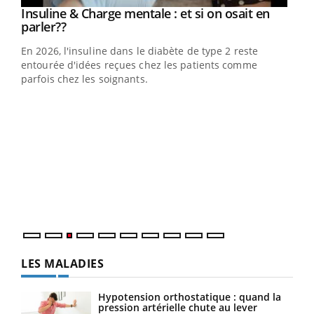
Youtube
Insuline & Charge mentale : et si on osait en
Youtube
Youtube
parler??
En 2026, l'insuline dans le diabète de type 2 reste
entourée d'idées reçues chez les patients comme
parfois chez les soignants.
Ecz
You
pour
L'ét
Vaca
Nos 
LES MALADIES
Hypotension orthostatique : quand la
pression artérielle chute au lever