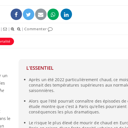
|
|
|
Commenter
rtalité
uline & Charge mentale : et si on
tube
Youtube
it en parler??
L'ESSENTIEL
026, l'insuline dans le diabète de type 2
e entourée d'idées reçues chez les
r un
Après un été 2022 particulièrement chaud, ce moi
ients comme parfois chez les soignants.
les
connait des températures supérieures aux normal
he
saisonnières.
Alors que l'été pourrait connaître des épisodes de
étude montre que c'est à Paris qu'elles pourraient 
t
conséquences les plus dramatiques.
ans le
Le risque le plus élevé de mourir de chaud en Euro
un