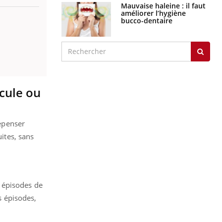
Mauvaise haleine : il faut
améliorer l’hygiène
bucco-dentaire
icule ou
repenser
uites, sans
 épisodes de
s épisodes,