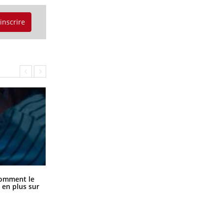
'inscrire
Cancer colorectal : une stratégie
comment le
simple aurait changé la donne au
 en plus sur
Pays basque