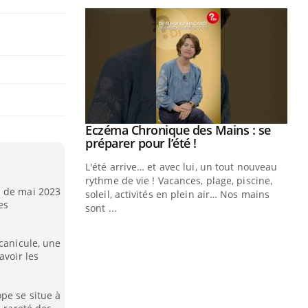
Youtube
Eczéma Chronique des Mains : se
Diabète & Ramadan 2026
Youtube
Youtube
Youtube
préparer pour l’été !
Le Ramadan approche, et, pour de
L'été arrive… et avec lui, un tout nouveau
nombreuses personnes atteintes de
rythme de vie ! Vacances, plage, piscine,
diabète, c'est une période de questions, de
s de mai 2023
soleil, activités en plein air… Nos mains
défis, mais ...
es
sont ...
Un
You
fac
 canicule, une
pr
avoir les
Un 
mut
pe se situe à
san