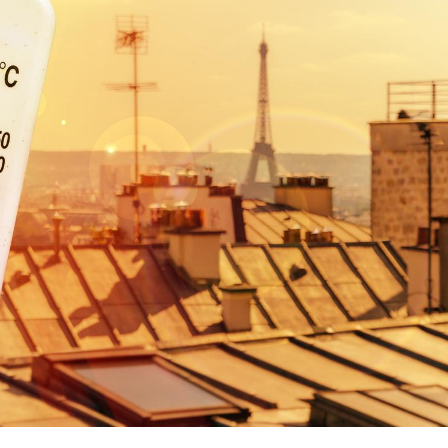
Cytomégalovirus : ce qui
change dans la prise en
charge des femmes
enceintes
La sieste empêche-t-elle
de dormir la nuit ?
VIH : la fin du comprimé
tous les jours se profile-t-
elle enfin ?