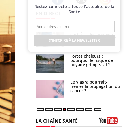
Restez connecté à toute l’actualité de la
Twitter
Facebook
Instagram
Santé
EN DIRECT
Pourquoi votre ventre
Pourquoi manger moins
gâche-t-il les premiers
de protéines pourrait
jours de vos vacances ?
finalement être bénéfique
S'INSCRIRE À LA NEWSLETTER
Fortes chaleurs :
Grossesse et chaleur : ce
pourquoi le risque de
que dit la science
noyade grimpe-t-il ?
Le Viagra pourrait-il
Le smartphone nuit-il à
freiner la propagation du
l'apprentissage de la
cancer ?
lecture ?
LA CHAÎNE SANTÉ
Youtube