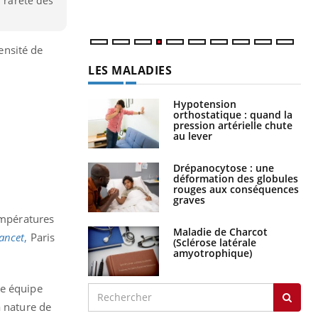
a rareté des
num
ensité de
LES MALADIES
Hypotension
orthostatique : quand la
pression artérielle chute
au lever
Drépanocytose : une
déformation des globules
rouges aux conséquences
graves
empératures
Maladie de Charcot
ancet
,
Paris
(Sclérose latérale
amyotrophique)
ne équipe
a nature de