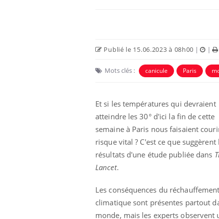
Publié le 15.06.2023 à 08h00
|
|
Mots clés :
canicule
Paris
mo
 Mains :
Carence en fer : comprendre pour
Ins
Youtube
You
Youtube
Youtube
prévenir
osa
Et si les températures qui devraient
atteindre les 30° d'ici la fin de cette
aciles à aborder...
Fatigue, irritabilité, brouillard mental ou
En 2
poser des
même alopécie… Les symptômes de la
rest
semaine à Paris nous faisaient couri
'un proche c'est
carence en fer sont multiples ce qui la rend
pat
risque vital ? C'est ce que suggèrent 
...
résultats d'une étude publiée dans
T
Lancet
.
Les conséquences du réchauffemen
climatique sont présentes partout d
monde, mais les experts observent 