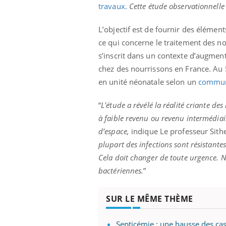
travaux
.
Cette étude observationnelle
L’objectif est de fournir des élémen
ce qui concerne le traitement des no
s’inscrit dans un contexte d’augmen
chez des nourrissons en France. Au 5
en unité néonatale selon un
communi
“
L'étude a révélé la réalité criante de
à faible revenu ou revenu intermédiai
d’espace,
indique Le professeur Sith
plupart des infections sont résistante
Cela doit changer de toute urgence. N
bactériennes.
”
SUR LE MÊME THÈME
Septicémie : une hausse des cas