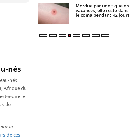
i manger moins
Mordue par une tique en
éines pourrait
vacances, elle reste dans
ent être bénéfique
le coma pendant 42 jours
au-nés
veau-nés
a, Afrique du
est-à-dire le
aux de
pour la
urs de ces