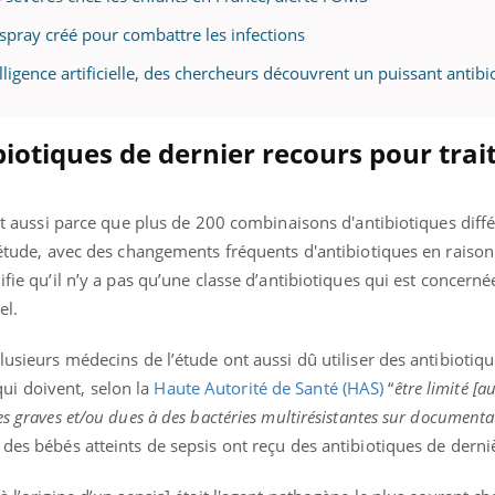
spray créé pour combattre les infections
elligence artificielle, des chercheurs découvrent un puissant antibi
ence en fer : comprendre pour
Insuline & Charge ment
tube
Youtube
Youtube
Yout
venir
osait en parler??
biotiques de dernier recours pour trai
gue, irritabilité, brouillard mental ou
En 2026, l'insuline dans l
e alopécie… Les symptômes de la
reste entourée d'idées re
nce en fer sont multiples ce qui la rend
patients comme parfois ch
est aussi parce que plus de 200 combinaisons d'antibiotiques diff
l'étude, avec des changements fréquents d'antibiotiques en raison 
ifie qu’il n’y a pas qu’une classe d’antibiotiques qui est concerné
el.
lusieurs médecins de l’étude ont aussi dû utiliser des antibiotiq
i doivent, selon la
Haute Autorité de Santé (HAS)
“
être limité [a
es graves et/ou dues à des bactéries multirésistantes sur documenta
 des bébés atteints de sepsis ont reçu des antibiotiques de derni