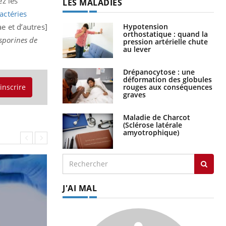
ez les
LES MALADIES
bactéries
Hypotension
e et d’autres]
orthostatique : quand la
sporines de
pression artérielle chute
au lever
Drépanocytose : une
déformation des globules
rouges aux conséquences
'inscrire
graves
Maladie de Charcot
(Sclérose latérale
amyotrophique)
J'AI MAL