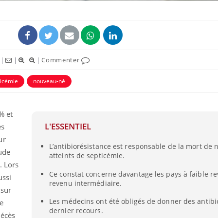
|
|
|
Commenter
ticémie
nouveau-né
% et
L'ESSENTIEL
es
ur
La sieste empêche-t-elle
Fortes c
L’antibiorésistance est responsable de la mort de
de dormir la nuit ?
pourquo
tude
noyade g
atteints de septicémie.
. Lors
Ce constat concerne davantage les pays à faible r
ussi
revenu intermédiaire.
VIH : la fin du comprimé
Le Viagr
 sur
tous les jours se profile-t-
freiner 
elle enfin ?
cancer ?
Les médecins ont été obligés de donner des antibi
de
dernier recours.
décès