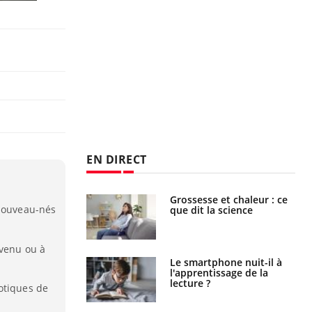
EN DIRECT
haleurs :
Grossesse et chaleur : ce
 nouveau-nés
i le risque de
que dit la science
rimpe-t-il ?
evenu ou à
a pourrait-il
Le smartphone nuit-il à
la propagation du
l'apprentissage de la
lecture ?
otiques de