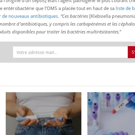
 à l’origine d’un sepsis] était l'agent pathogène le plus courant ch
une entérobactérie que l’OMS a placée tout en haut de sa
liste de 
oir de nouveaux antibiotiques
.
“Ces bactéries
[Klebsiella pneumonia
 nombre d’antibiotiques, y compris les carbapénèmes et les céphalo
duits disponibles pour traiter les bactéries multirésistantes.
”
S
S