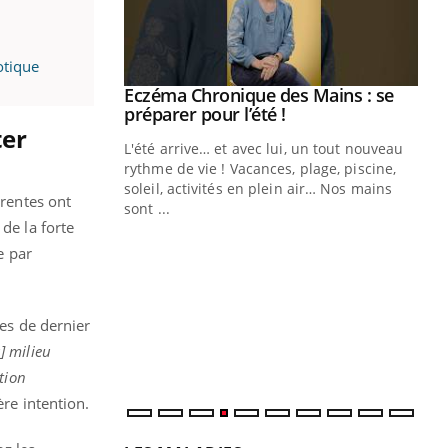
otique
ale : et si on
Eczéma Chronique des Mains : se
Youtube
ube
Youtube
préparer pour l’été !
ter
e diabète de type 2
L'été arrive… et avec lui, un tout nouveau
çues chez les
rythme de vie ! Vacances, plage, piscine,
ez les soignants.
soleil, activités en plein air… Nos mains
érentes ont
sont ...
Di
You
de la forte
e par
Le 
nom
dia
défi
ues de dernier
u] milieu
tion
ère intention.