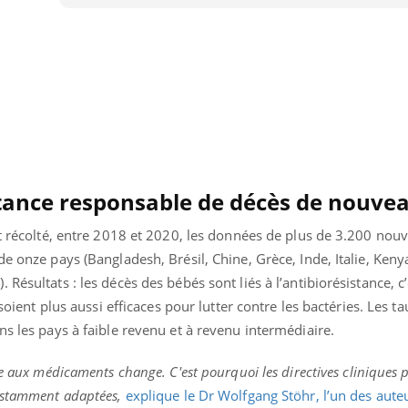
Pourquoi votre ventre
Pourquo
gâche-t-il les premiers
de prot
jours de vos vacances ?
finalem
istance responsable de décès de nouve
nt récolté, entre 2018 et 2020, les données de plus de 3.200 nou
de onze pays (Bangladesh, Brésil, Chine, Grèce, Inde, Italie, Keny
Résultats : les décès des bébés sont liés à l’antibiorésistance, c’
 soient plus aussi efficaces pour lutter contre les bactéries. Les t
ns les pays à faible revenu et à revenu intermédiaire.
ce aux médicaments change. C'est pourquoi les directives cliniques 
onstamment adaptées,
explique le Dr Wolfgang Stöhr, l’un des aute