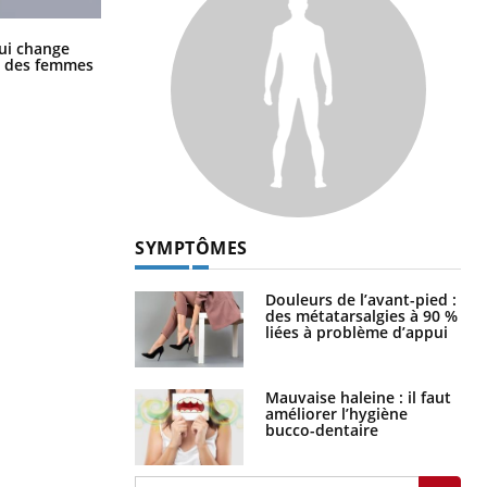
La sieste empêche-t-elle de dormir
ui change
la nuit ?
ge des femmes
SYMPTÔMES
Douleurs de l’avant-pied :
des métatarsalgies à 90 %
liées à problème d’appui
Mauvaise haleine : il faut
améliorer l’hygiène
bucco-dentaire