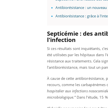
Antibiorésistance : un nouveau 
Antibiorésistance : grâce à l'int
Eczéma Chronique des Mains :
Car
Youtube
You
Youtube
expliquer ma maladie
pré
Septicémie : des anti
Il y a des sujets qui sont faciles à aborder...
Fati
l'infection
d'autres non ! D'un côté, poser des
mêm
questions sur la maladie d'un proche c'est
care
Si ces résultats sont inquiétants, c’
montrer ...
...
été utilisées par les hôpitaux dans 
résistance aux traitements. Cela sign
l’antibiorésistance, mais tout un pan
À cause de cette antibiorésistance, p
recours, comme les carbapénèmes qu
hospitalier aux infections nosocomial
microbiologique.
” Dans l’étude, 15 %