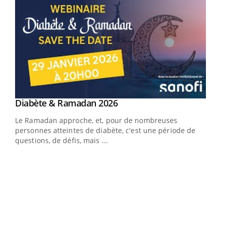
Youtube
Diabète & Ramadan 2026
Youtube
Le Ramadan approche, et, pour de nombreuses
personnes atteintes de diabète, c'est une période de
questions, de défis, mais ...
Un « jumeau numérique » pour faciliter l’accès
COU
Youtube
You
Youtube
à la médecine préventive
Coup
vous