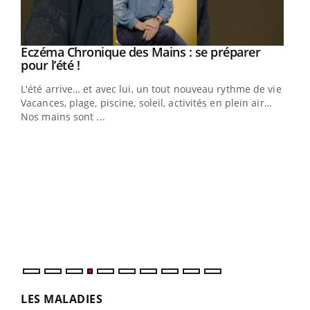
Eczéma Chronique des Mains : se préparer
Youtube
Youtube
pour l’été !
L'été arrive… et avec lui, un tout nouveau rythme de vie !
Vacances, plage, piscine, soleil, activités en plein air…
Nos mains sont ...
Dia
You
Le 
pers
ques
LES MALADIES