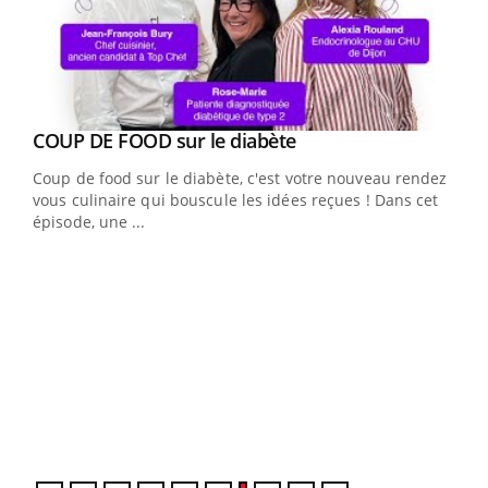
Youtube
cès
COUP DE FOOD sur le diabète
Youtube
Coup de food sur le diabète, c'est votre nouveau rendez-
 en
vous culinaire qui bouscule les idées reçues ! Dans cet
u
épisode, une ...
Qua
You
"Les
trav
DRH 