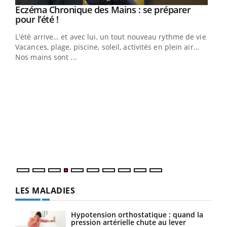
Eczéma Chronique des Mains : se préparer
Youtube
Youtube
pour l’été !
L'été arrive… et avec lui, un tout nouveau rythme de vie !
Vacances, plage, piscine, soleil, activités en plein air…
Nos mains sont ...
Youtube
Diabète & Ramadan 2026
Un 
Youtube
You
à l
Le Ramadan approche, et, pour de nombreuses
Un é
personnes atteintes de diabète, c'est une période de
mati
questions, de défis, mais ...
numé
LES MALADIES
Hypotension orthostatique : quand la
pression artérielle chute au lever