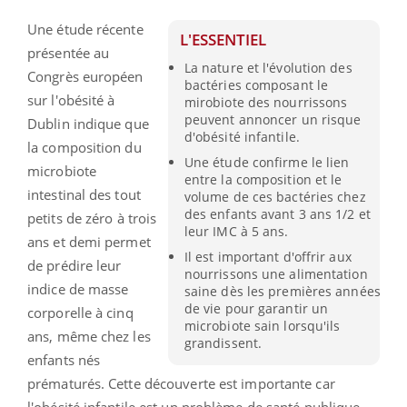
Une étude récente
L'ESSENTIEL
présentée au
La nature et l'évolution des
Congrès européen
bactéries composant le
sur l'obésité à
mirobiote des nourrissons
peuvent annoncer un risque
Dublin indique que
d'obésité infantile.
la composition du
Une étude confirme le lien
microbiote
entre la composition et le
intestinal des tout
volume de ces bactéries chez
des enfants avant 3 ans 1/2 et
petits de zéro à trois
leur IMC à 5 ans.
ans et demi permet
Il est important d'offrir aux
de prédire leur
nourrissons une alimentation
indice de masse
saine dès les premières années
de vie pour garantir un
corporelle à cinq
microbiote sain lorsqu'ils
ans, même chez les
grandissent.
enfants nés
prématurés. Cette découverte est importante car
l'obésité infantile est un problème de santé publique