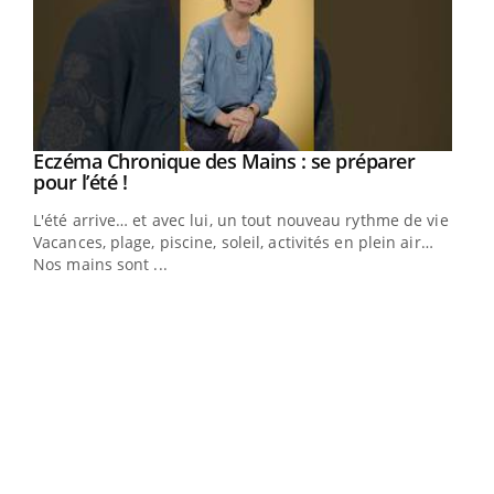
Eczéma Chronique des Mains : se préparer
Youtube
Youtube
pour l’été !
L'été arrive… et avec lui, un tout nouveau rythme de vie !
Vacances, plage, piscine, soleil, activités en plein air…
Nos mains sont ...
Dia
You
Le 
pers
ques