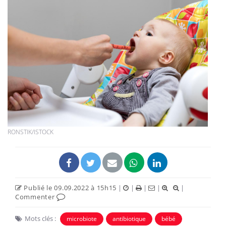
RONSTIK/ISTOCK
Publié le 09.09.2022 à 15h15
|
|
|
|
|
Commenter
Mots clés :
microbiote
antibiotique
bébé