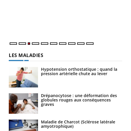
Ecz
You
pour
L'ét
Vaca
Nos 
LES MALADIES
Hypotension orthostatique : quand la
pression artérielle chute au lever
Drépanocytose : une déformation des
globules rouges aux conséquences
graves
Maladie de Charcot (Sclérose latérale
amyotrophique)