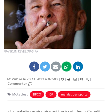
FRANKLIN REYES/AP/SIPA
Publié le 20.11.2013 à 07h00
|
|
|
|
|
Commenter
Mots clés :
BPCO
IGF
mal des transports
« La maladie respiratoire qui tue à petit feu. » Ce petit